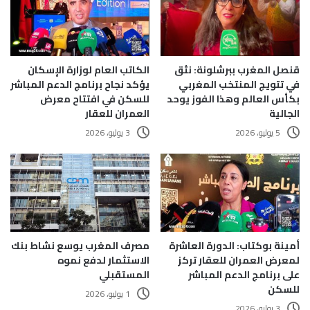
قنصل المغرب ببرشلونة: نثق
الكاتب العام لوزارة الإسكان
في تتويج المنتخب المغربي
يؤكد نجاح برنامج الدعم المباشر
بكأس العالم وهذا الفوز يوحد
للسكن في افتتاح معرض
الجالية
العمران للعقار
5 يوليو، 2026
3 يوليو، 2026
أمينة بوكتاب: الدورة العاشرة
مصرف المغرب يوسع نشاط بنك
لمعرض العمران للعقار تركز
الاستثمار لدفع نموه
على برنامج الدعم المباشر
المستقبلي
للسكن
1 يوليو، 2026
3 يوليو، 2026