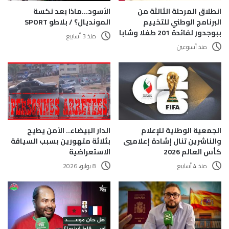
الأسود…ماذا بعد نكسة
انطلاق المرحلة الثالثة من
المونديال؟ / بلاطو SPORT
البرنامج الوطني للتخييم
ببوجدور لفائدة 201 طفلا وشابا
منذ 3 أسابيع
منذ أسبوعين
الجمعية الوطنية للإعلام
الدار البيضاء.. الأمن يطيح
والناشرين تنال إشادة إعلاميي
بثلاثة متهورين بسبب السياقة
كأس العالم 2026
الاستعراضية
منذ 4 أسابيع
8 يوليو، 2026