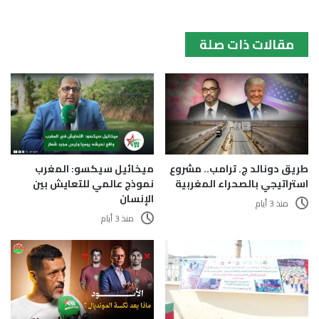
مقالات ذات صلة
طريق دونالد ج. ترامب.. مشروع
ميخائيل سيكسو: المغرب
استراتيجي بالصحراء المغربية
نموذج عالمي للتعايش بين
الإنسان
منذ 3 أيام
منذ 3 أيام