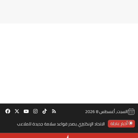
‫TikTok
ملخص الموقع RSS
انستقرام
‫X
‫YouTube
فيس
السبت, أغسطس 8 2026
أخبار عاجلة
الاتحاد الإنكليزي يصدر قواعد سلامة جديدة للملاعب