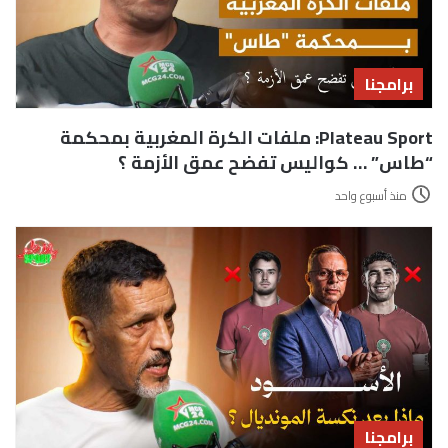
برامجنا
Plateau Sport: ملفات الكرة المغربية بمحكمة
“طاس” … كواليس تفضح عمق الأزمة ؟
منذ أسبوع واحد
برامجنا