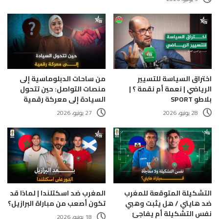
اختراق السياسة للتسيير
من ساحات الدبلوماسية إلى
الرياضي | نعمة أم نقمة ؟ |
منصات التواصل: حين تتحول
بلاطو SPORT
السيادة إلى معركة رقمية
28 يونيو، 2026
27 يونيو، 2026
التشكيلة المتوقعة للمغرب
المغرب ضد اسكتلندا | لماذا قد
ضد هايتي / هل يثبت وهبي
تكون أصعب من مباراة البرازيل؟
نفس التشكيلة أم يفاجئ
18 يونيو، 2026