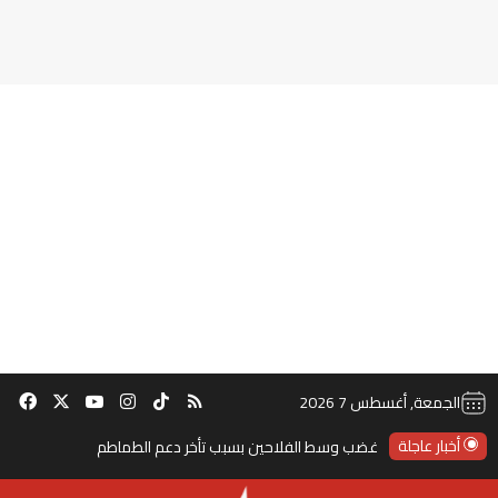
‫TikTok
ملخص الموقع RSS
انستقرام
‫X
‫YouTube
فيس
الجمعة, أغسطس 7 2026
أخبار عاجلة
غضب وسط الفلاحين بسبب تأخر دعم الطماطم