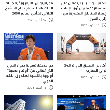
المغرب وإسبانيا يتفقان على
موراتينوس: التزام ورؤية جلالة
تعبئة 6ر11 مليون أورو لإعادة
الملك هما مفتاح نجاح الترشيح
إعمار المناطق المتضررة من
الثلاثي لكأس العالم 2030
زلزال الحوز
14 أكتوبر، 2023
14 أكتوبر، 2023
أكادير.. انطلاق الدورة الـ24
جورجييفا: تسوية ديون الدول
لرالي المغرب
التي تعاني من “أوضاع صعبة”
أولوية بالنسبة لصندوق النقد
14 أكتوبر، 2023
الدولي
14 أكتوبر، 2023