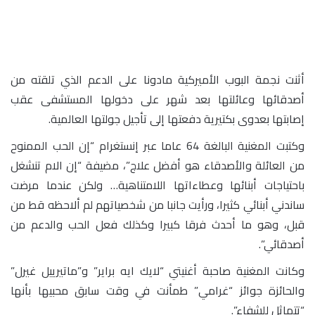
أثنت نجمة البوب الأميركية مادونا على الدعم الذي تلقته من
أصدقائها وعائلتها بعد شهر على دخولها المستشفى عقب
إصابتها بعدوى بكتيرية دفعتها إلى تأجيل جولتها العالمية.
وكتبت المغنية البالغة 64 عاما عبر إنستغرام “إن الحب الممنوح
من العائلة والأصدقاء هو أفضل علاج”، مضيفة “إن الام تنشغل
باحتياجات أبنائها وعطاءاتها اللامتناهية… ولكن عندما مرضت
ساندني أبنائي كثيرا، ورأيت جانبا من شخصياتهم لم ألاحظه قط من
قبل، وهو ما أحدث فرقا كبيرا وكذلك فعل الحب والدعم من
أصدقائي”.
وكانت المغنية صاحبة أغنيتي “لايك ايه براير” و”ماتيرييل غيرل”
والحائزة جوائز “غرامي” طمأنت في وقت سابق محبيها بأنها
“تتماثل للشفاء”.