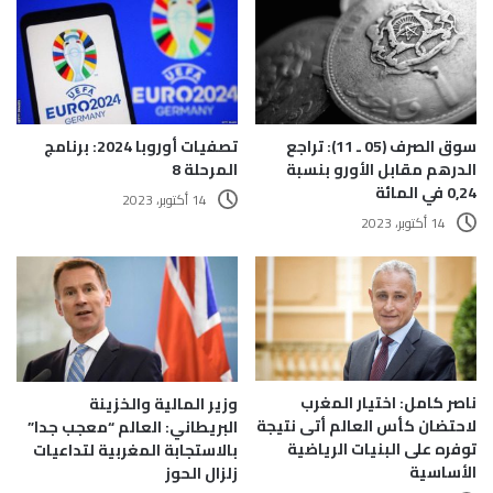
تصفيات أوروبا 2024: برنامج
سوق الصرف (05 ـ 11): تراجع
المرحلة 8
الدرهم مقابل الأورو بنسبة
0,24 في المائة
14 أكتوبر، 2023
14 أكتوبر، 2023
ناصر كامل: اختيار المغرب
وزير المالية والخزينة
لاحتضان كأس العالم أتى نتيجة
البريطاني: العالم “معجب جدا”
توفره على البنيات الرياضية
بالاستجابة المغربية لتداعيات
الأساسية
زلزال الحوز