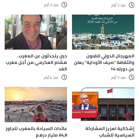
منذ 3 أيام
منذ 3 أيام
المهرجان الدولي للفنون
حين يتحدثون عن المغرب..
والثقافة “صيف الأوداية” يعلن
هشام العكرمي:من أجل مغرب
عن دورته 14
الغد
منذ 3 أيام
منذ 4 أيام
إشكالية تعزيز المشاركة
عائدات السياحة بالمغرب تتجاوز
السياسية للشباب
64,8 مليار درهم