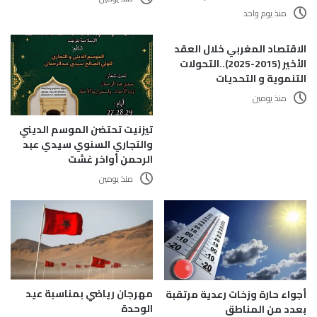
منذ يوم واحد
الاقتصاد المغربي خلال العقد
الأخير (2015-2025)..التحولات
التنموية و التحديات
منذ يومين
تيزنيت تحتضن الموسم الديني
والتجاري السنوي سيدي عبد
الرحمن أواخر غشت
منذ يومين
مهرجان رياضي بمناسبة عيد
أجواء حارة وزخات رعدية مرتقبة
الوحدة
بعدد من المناطق