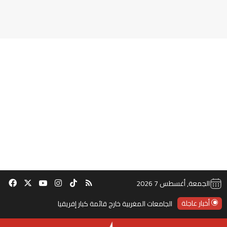
‫TikTok
ملخص الموقع RSS
انستقرام
‫X
‫YouTube
فيس
الجمعة, أغسطس 7 2026
أخبار عاجلة
الجامعات المغربية خارج قائمة كبار إفريقيا