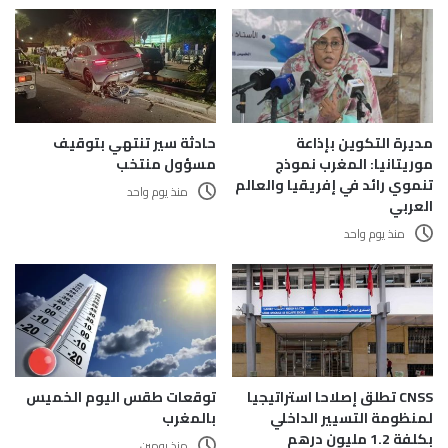
مديرة التكوين بإذاعة
حادثة سير تنتهي بتوقيف
موريتانيا: المغرب نموذج
مسؤول منتخب
تنموي رائد في إفريقيا والعالم
منذ يوم واحد
العربي
منذ يوم واحد
CNSS تطلق إصلاحا استراتيجيا
توقعات طقس اليوم الخميس
لمنظومة التسيير الداخلي
بالمغرب
بكلفة 1.2 مليون درهم
منذ يومين