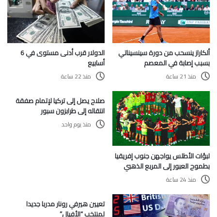
الدولار قرب أدنى مستوى في 6
ألكاراز ينسحب من دورة سينسيناتي
أسابيع
بسبب إصابة في المعصم
منذ 22 ساعة
منذ 21 ساعة
صلاح يصل إلى تركيا لإتمام صفقة
انتقاله إلى طرابزون سبور
منذ يوم واحد
لبؤات الأطلس يواجهن جنوب إفريقيا
بطموح العبور إلى المربع الذهبي
منذ 24 ساعة
تعيين هيرفي رونار مدربا جديدا
لمنتخب “الأفيال”