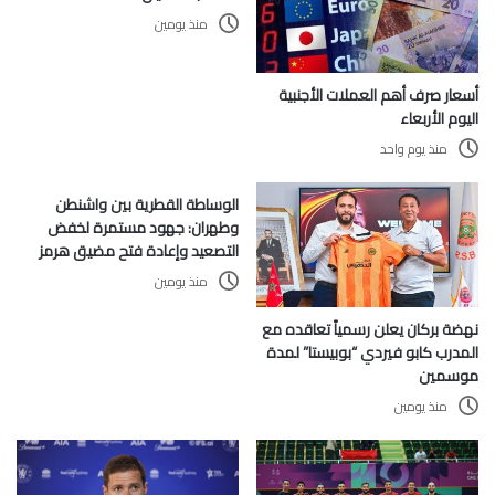
منذ يومين
أسعار صرف أهم العملات الأجنبية
اليوم الأربعاء
منذ يوم واحد
الوساطة القطرية بين واشنطن
وطهران: جهود مستمرة لخفض
التصعيد وإعادة فتح مضيق هرمز
منذ يومين
نهضة بركان يعلن رسمياً تعاقده مع
المدرب كابو فيردي “بوبيستا” لمدة
موسمين
منذ يومين