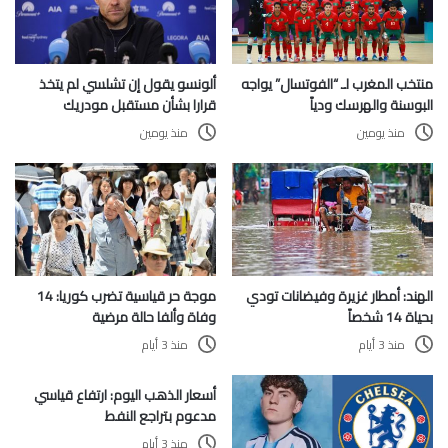
منتخب المغرب لـ “الفوتسال” يواجه
ألونسو يقول إن تشلسي لم يتخذ
البوسنة والهرسك ودياً
قرارا بشأن مستقبل مودريك
منذ يومين
منذ يومين
الهند: أمطار غزيرة وفيضانات تودي
موجة حر قياسية تضرب كوريا: 14
بحياة 14 شخصاً
وفاة وألفا حالة مرضية
منذ 3 أيام
منذ 3 أيام
أسعار الذهب اليوم: ارتفاع قياسي
مدعوم بتراجع النفط
منذ 3 أيام