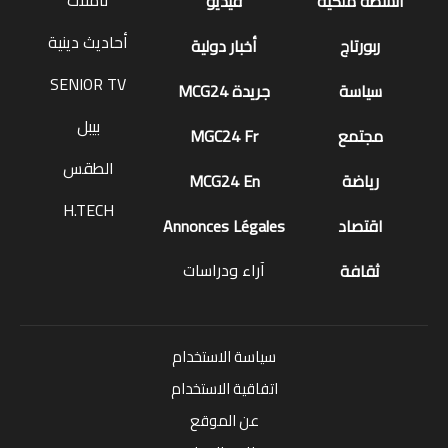
تأملات
أنشطة ملكية
فيديو
أحاديث دينية
ربورتاج
أخبار دولية
SENIOR TV
سياسة
جريدة MCG24
بيبل
مجتمع
MGC24 Fr
الطقس
رياضة
MCG24 En
H.TECH
اقتصاد
Annonces Légales
آراء ودراسات
ثقافة
سياسة الاستخدام
اتفاقية الاستخدام
عن الموقع