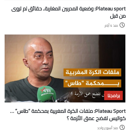
Plateau sport: وضعية المدربين المغاربة.. حقائق لم تروى
من قبل
منذ 4 أيام
برامجنا
Plateau Sport: ملفات الكرة المغربية بمحكمة “طاس” …
كواليس تفضح عمق الأزمة ؟
منذ أسبوع واحد