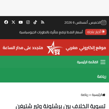
‫TikTok
ملخص الموقع RSS
انستقرام
‫X
‫YouTube
فيس
الخميس, أغسطس 6 2026
أخبار عاجلة
أسعار النفط ترتفع متأثرة بالتطورات الجيوسياسية
القائمة
رياضة
الرئيسية
>
رياضة
تسوية الخلاف بين برشلونة وتير شتيغن