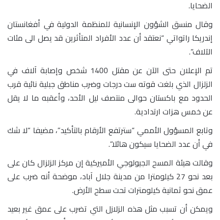
الضحايا.
وقال منسق الشؤون الإنسانية للمنظمة الدولية في أفغانستان
إندريكا راتواتي “نعتقد أن عدد الأفراد المتأثرين قد يصل الى مئات
الآلاف”.
تم الإعلان حتى الآن عن مقتل 1400 شخص وإصابة آلاف في
الزلزال الذي بلغت قوته ست درجات وضرب مناطق جبلية نائية قرب
الحدود مع باكستان حوالى منتصف ليل الأحد، وأعقبه ما لا يقل
عن خمس هزات ارتدادية.
وتابع المسؤول الأممي “سترتفع الأرقام بالتأكيد”، مضيفا “لا شك
في أن عدد الضحايا سيكون هائلا”.
وقالت هيئة المسح الجيولوجي الأميركية إن مركز الزلزال كان على
بعد نحو 27 كيلومترا من مدينة جلال آباد، موضحة أنه ضرب على
عمق نحو ثمانية كيلومترات تحت سطح الأرض.
ويمكن أن تسبب مثل هذه الزلازل التي تضرب على عمق غير بعيد