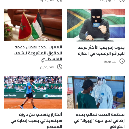
المغرب يجدد بعمان دعمه
جنوب إفريقيا الأكثر عرضة
للحقوق المشروعة للشعب
للجرائم الرقمية في القارة
الفلسطيني
منذ يومين
منذ يومين
منظمة الصحة تطالب بدعم
ألكاراز ينسحب من دورة
إضافي لمواجهة “إيبولا” في
سينسيناتي بسبب إصابة في
الكونغو
المعصم