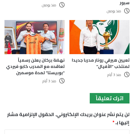
سبور
منذ يومين
منذ يومين
تعيين هيرفي رونار مدربا جديدا
نهضة بركان يعلن رسمياً
لمنتخب “الأفيال”
تعاقده مع المدرب كابو فيردي
“بوبيستا” لمدة موسمين
منذ 3 أيام
منذ 3 أيام
اترك تعليقاً
لن يتم نشر عنوان بريدك الإلكتروني.
الحقول الإلزامية مشار
إليها بـ
*
ا