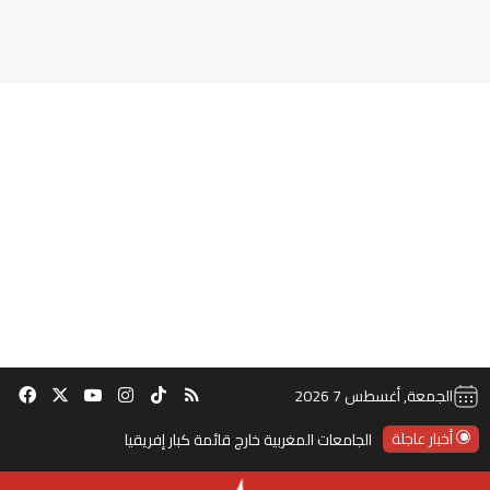
‫TikTok
ملخص الموقع RSS
انستقرام
‫X
‫YouTube
فيس
الجمعة, أغسطس 7 2026
أخبار عاجلة
الجامعات المغربية خارج قائمة كبار إفريقيا