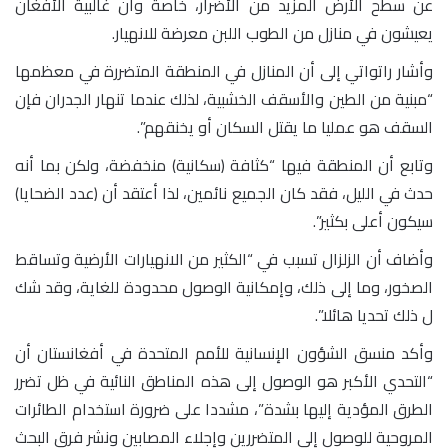
عن سطح الأرض المزيد من الأضرار، خاصة وأن غالبية الأفغان
يعيشون في منازل من الطوب اللبن معرضة للانهيار.
وأشار راتواتي إلى أن المنازل في المنطقة المتضررة في معظمها
“مبنية من الطين والأسقف الخشبية، لذلك عندما تنهار الجدران فإن
السقف هو عمليا ما يقتل السكان أو يخنقهم”.
وتابع أن المنطقة فيها “كثافة (سكانية) منخفضة، ولكن بما أنه
حدث في الليل، فقد كان الجميع نائمين، لذا أعتقد أن (عدد الضحايا)
سيكون أعلى بكثير”.
وأضاف أن الزلزال تسبب في “الكثير من الانهيارات الأرضية وتساقط
الصخور، وما إلى ذلك، وإمكانية الوصول محدودة للغاية، وقد شك
ل ذلك تحديا هائلا”.
وأكد منسق الشؤون الإنسانية للأمم المتحدة في أفغانستان أن
“التحدي الأكبر هو الوصول إلى هذه المناطق النائية في ظل تضرر
الطرق المؤدية إليها بشدة”، مشددا على ضرورة استخدام الطائرات
المروحية للوصول إلى المتضررين وإجلاء المصابين ونشر فرق البحث