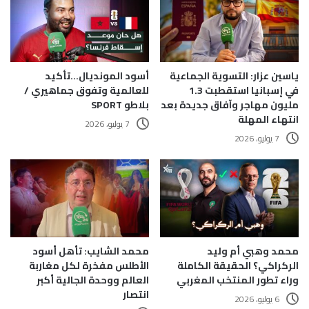
ياسين عزار: التسوية الجماعية
أسود المونديال…تأكيد
في إسبانيا استقطبت 1.3
للعالمية وتفوق جماهيري /
مليون مهاجر وآفاق جديدة بعد
بلاطو SPORT
انتهاء المهلة
7 يوليو، 2026
7 يوليو، 2026
محمد وهبي أم وليد
محمد الشايب: تأهل أسود
الركراكي؟ الحقيقة الكاملة
الأطلس مفخرة لكل مغاربة
وراء تطور المنتخب المغربي
العالم ووحدة الجالية أكبر
انتصار
6 يوليو، 2026