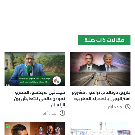
مقالات ذات صلة
طريق دونالد ج. ترامب.. مشروع
ميخائيل سيكسو: المغرب
استراتيجي بالصحراء المغربية
نموذج عالمي للتعايش بين
الإنسان
منذ 5 أيام
منذ 5 أيام