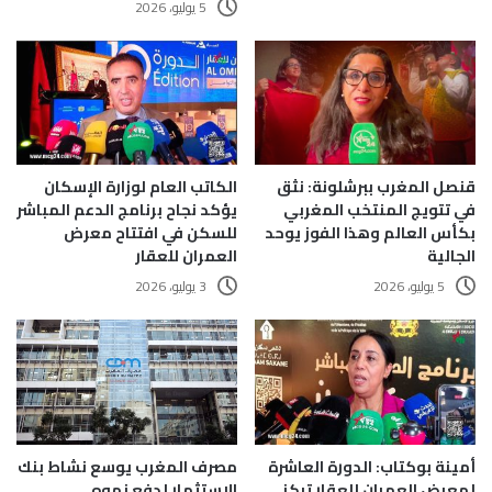
5 يوليو، 2026
قنصل المغرب ببرشلونة: نثق
الكاتب العام لوزارة الإسكان
في تتويج المنتخب المغربي
يؤكد نجاح برنامج الدعم المباشر
بكأس العالم وهذا الفوز يوحد
للسكن في افتتاح معرض
الجالية
العمران للعقار
5 يوليو، 2026
3 يوليو، 2026
أمينة بوكتاب: الدورة العاشرة
مصرف المغرب يوسع نشاط بنك
لمعرض العمران للعقار تركز
الاستثمار لدفع نموه