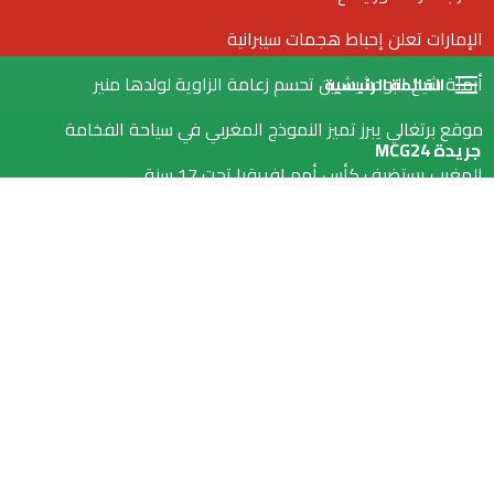
الإمارات تعلن إحباط هجمات سيبرانية
القائمة
أرملة شيخ البودشيشيين تحسم زعامة الزاوية لولدها منير
موقع برتغالي يبرز تميز النموذج المغربي في سياحة الفخامة
جريدة MCG24
المغرب يستضيف كأس أمم إفريقيا تحت 17 سنة
الصويرة.. مغاربة العالم على طاولة الحوار: «لا تبخلوا علينا بالأفكار»
أكادير تحتفي بمغاربة العالم وتبرز دورهم في أوراش المغرب 2030
جهة سوس ماسة تُخصص أسبوعًا لاستقبال المغاربة المقيمين
بالخارج وتشجيع استثماراتهم
زخات رعدية اليوم الاثنين بعدد من مناطق المملكة