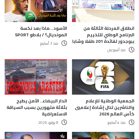
الأسود…ماذا بعد نكسة
انطلاق المرحلة الثالثة من
المونديال؟ / بلاطو SPORT
البرنامج الوطني للتخييم
ببوجدور لفائدة 201 طفلا وشابا
منذ 3 أسابيع
منذ أسبوعين
الجمعية الوطنية للإعلام
الدار البيضاء.. الأمن يطيح
والناشرين تنال إشادة إعلاميي
بثلاثة متهورين بسبب السياقة
كأس العالم 2026
الاستعراضية
منذ 4 أسابيع
8 يوليو، 2026