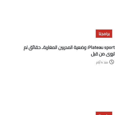
برامجنا
Plateau sport: وضعية المدربين المغاربة.. حقائق لم
تروى من قبل
منذ 4 أيام