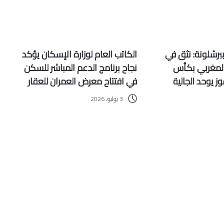
برشلونة: نثق في
الكاتب العام لوزارة الإسكان يؤكد
 المغربي بكأس
نجاح برنامج الدعم المباشر للسكن
وز يوحد الجالية
في افتتاح معرض العمران للعقار
3 يوليو، 2026