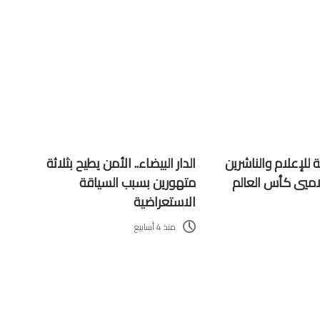
 للإعلام والناشرين
الدار البيضاء.. الأمن يطيح بثلاثة
اميي كأس العالم
متهورين بسبب السياقة
الاستعراضية
منذ 4 أسابيع