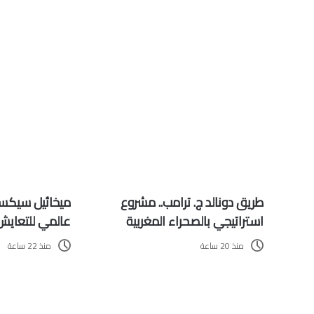
طريق دونالد ج. ترامب.. مشروع
ميخائيل سيكسو
استراتيجي بالصحراء المغربية
عالمي للتعايش 
منذ 20 ساعة
منذ 22 ساعة