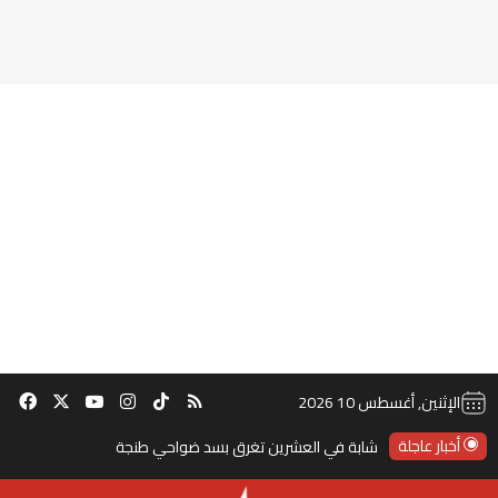
‫TikTok
ملخص الموقع RSS
انستقرام
‫X
‫YouTube
فيس
الإثنين, أغسطس 10 2026
أخبار عاجلة
شابة في العشرين تغرق بسد ضواحي طنجة