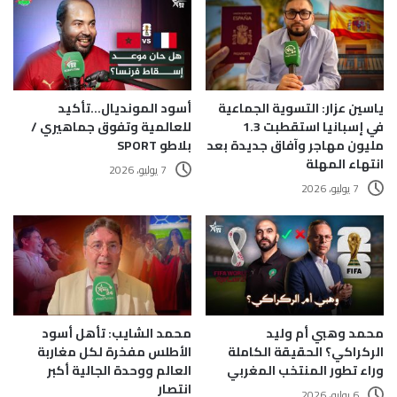
ياسين عزار: التسوية الجماعية
أسود المونديال…تأكيد
في إسبانيا استقطبت 1.3
للعالمية وتفوق جماهيري /
مليون مهاجر وآفاق جديدة بعد
بلاطو SPORT
انتهاء المهلة
7 يوليو، 2026
7 يوليو، 2026
محمد وهبي أم وليد
محمد الشايب: تأهل أسود
الركراكي؟ الحقيقة الكاملة
الأطلس مفخرة لكل مغاربة
وراء تطور المنتخب المغربي
العالم ووحدة الجالية أكبر
انتصار
6 يوليو، 2026