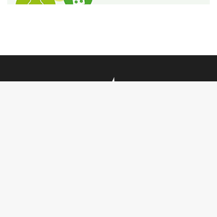
تأملات
أنشطة ملكية
فيديو
أحاديث دينية
ربورتاج
أخبار دولية
SENIOR TV
سياسة
جريدة MCG24
بيبل
مجتمع
MGC24 Fr