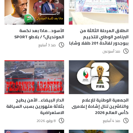
الأسود…ماذا بعد نكسة
انطلاق المرحلة الثالثة من
المونديال؟ / بلاطو SPORT
البرنامج الوطني للتخييم
ببوجدور لفائدة 201 طفلا وشابا
منذ 3 أسابيع
منذ أسبوعين
الجمعية الوطنية للإعلام
الدار البيضاء.. الأمن يطيح
والناشرين تنال إشادة إعلاميي
بثلاثة متهورين بسبب السياقة
كأس العالم 2026
الاستعراضية
منذ 4 أسابيع
8 يوليو، 2026