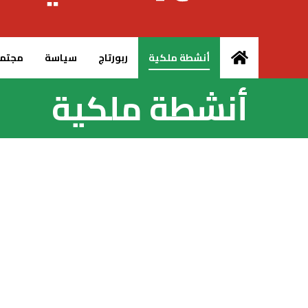
الرئيسية – MCG24
أنشطة ملكية
ربورتاج
سياسة
مجتم
أنشطة ملكية