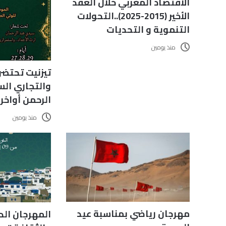
الاقتصاد المغربي خلال العقد
الأخير (2015-2025)..التحولات
التنموية و التحديات
منذ يومين
تيزنيت تحتضن
والتجاري ال
الرحمن أواخ
منذ يومين
مهرجان رياضي بمناسبة عيد
المهرجان الد