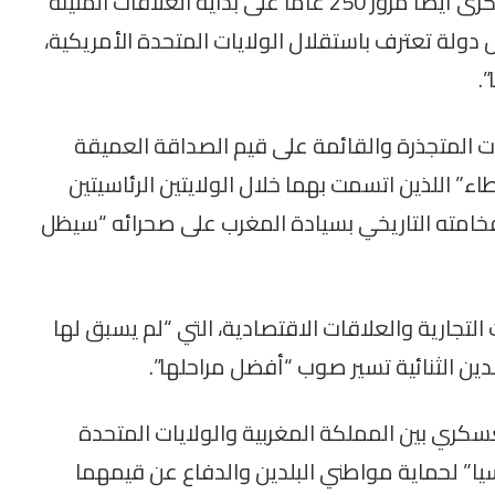
وأضاف جلالة الملك، حفظه الله، “وتخلد هذه الذكرى أيضا مرور 250 عاما على بداية العلاقات المتينة
 دولة تعترف باستقلال الولايات المتحدة الأمريكية،
.
قات المتجذرة والقائمة على قيم الصداقة العميقة
اء” اللذين اتسمت بهما خلال الولايتين الرئاسيتين
 فخامته التاريخي بسيادة المغرب على صحرائه “سيظل
التجارية والعلاقات الاقتصادية، التي “لم يسبق لها
لدين الثنائية تسير صوب “أفضل مراحلها”.
عسكري بين المملكة المغربية والولايات المتحدة
سيا” لحماية مواطني البلدين والدفاع عن قيمهما