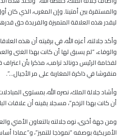
والمستقرة بين أمتينا. وإن المغرب، الذي كان أول
ليقدر هذه العلاقة المتميزة والفريدة حق قدرها”
وأكد جلالته، أعزه الله، في برقيته أن هذه العلا
والوفاء، “لم يسبق لها أن كانت بهذا الغنى والعط
لفخامة الرئيس دونالد ترامب، مذكرا بأن اعتراف
منقوشا في ذاكرة المغاربة على مر الأجيال…”.
وأشاد جلالة الملك، نصره الله، بمستوى المبادلات 
أن كانت بهذا الزخم”، مسجلا يقينه أن علاقات الب
ومن جهة أخرى، نوه جلالته بالتعاون الأمني وال
الأمريكية بوصفه “نموذجا للتميز”، و”عمادا أسا