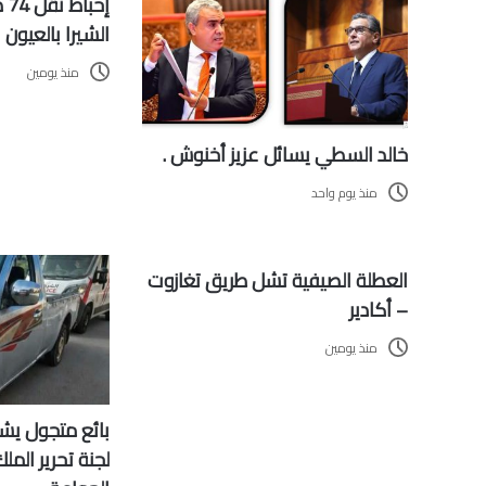
إح
الشيرا بالعيون
منذ يومين
خالد السطي يسائل عزيز أخنوش .
منذ يوم واحد
العطلة الصيفية تشل طريق تغازوت
– أكادير
منذ يومين
بائع متجول يش
لجنة تحرير المل