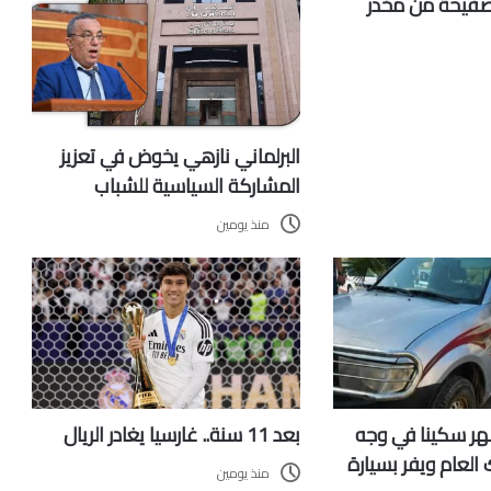
باط نقل 74 صفيحة من مخدر
البرلماني نازهي يخوض في تعزيز
المشاركة السياسية للشباب
منذ يومين
هر سكينا في وجه
بعد 11 سنة.. غارسيا يغادر الريال
ك العام ويفر بسيارة
منذ يومين