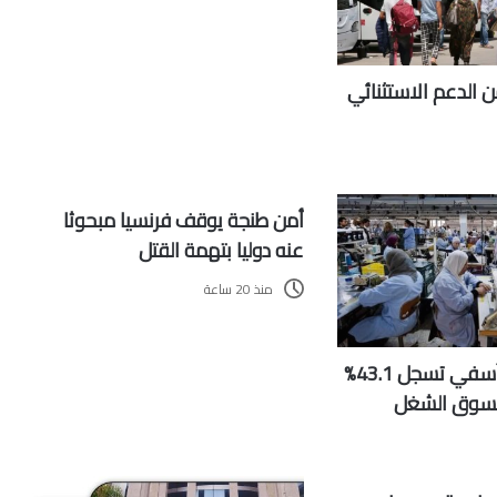
 الدعم الاستثنائي
أمن طنجة يوقف فرنسيا مبحوثا
عنه دوليا بتهمة القتل
منذ 20 ساعة
جهة مراكش-آسفي تسجل 43.1%
بسوق الشغل