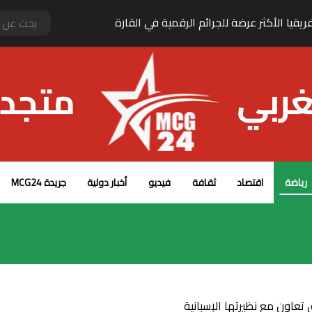
الجزائر ترضخ لفرنسا وتوقف أحد أبرز مؤسسي “المافيا الجزائرية”
رياضة
اقتصاد
ثقافة
فيديو
أخبار دولية
جريدة MCG24
 تعاون مع نظيرتها الإسبانية