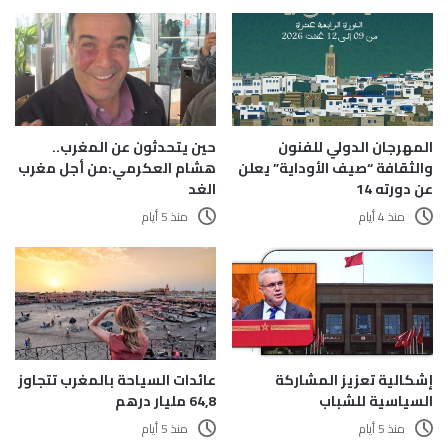
المهرجان الدولي للفنون
حين يتحدثون عن المغرب..
والثقافة “صيف الأوداية” يعلن
هشام العكرمي:من أجل مغرب
عن دورته 14
الغد
منذ 4 أيام
منذ 5 أيام
إشكالية تعزيز المشاركة
عائدات السياحة بالمغرب تتجاوز
السياسية للشباب
64,8 مليار درهم
منذ 5 أيام
منذ 5 أيام