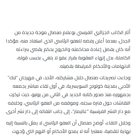
أثار الكاتب الجزائري الفرنسي بوعلام صنصال موجة جديدة من
الجدل، بعدما أعلن رفضه للعفو الرئاسي الذي استفاد منه، مؤكدا
أنه كان يفضل إعادة محاكمته والخروج بحكم يقضي ببراءته
الكاملة، بدل إنهاء العقوبة بقرار عفو لا يلغي، بحسب قوله،
الاتهامات والأحكام المرتبطة بقضيته.
وجاءت تصريحات صنصال خلال مشاركته، الأحد، في مهرجان “لاك”
الأدبي بمدينة كولونج السويسرية، في أول لقاء مباشر يجمعه
بجمهوره منذ صدور كتابه الجديد في الثاني من يونيو، حيث تركزت
النقاشات حول فترة سجنه، وموقفه من العفو الرئاسي، وخلافه
مع دار النشر الفرنسية “غاليمار”، إلى جانب انتقاله إلى دار نشر أخرى.
وخلال اللقاء، أوضح صنصال أن العفو الرئاسي لا يمثل بالنسبة إليه
نهاية للقضية، معتبرا أنه لا يمحو الأحكام أو التهم التي وُجهت