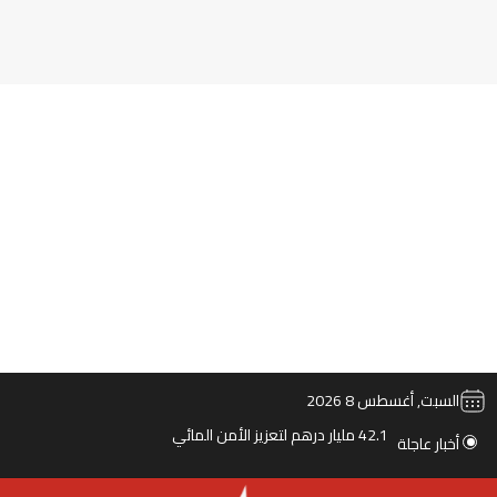
‫TikTok
ملخص الموقع RSS
انستقرام
‫X
‫YouTube
فيس
السبت, أغسطس 8 2026
42.1 مليار درهم لتعزيز الأمن المائي
أخبار عاجلة