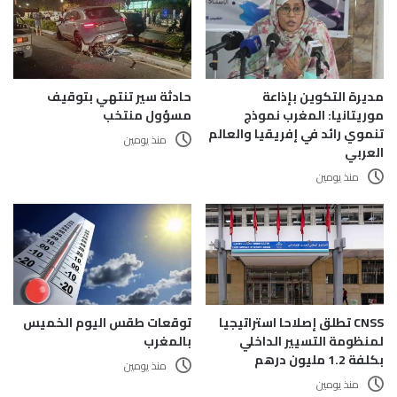
مديرة التكوين بإذاعة
حادثة سير تنتهي بتوقيف
موريتانيا: المغرب نموذج
مسؤول منتخب
تنموي رائد في إفريقيا والعالم
منذ يومين
العربي
منذ يومين
CNSS تطلق إصلاحا استراتيجيا
توقعات طقس اليوم الخميس
لمنظومة التسيير الداخلي
بالمغرب
بكلفة 1.2 مليون درهم
منذ يومين
منذ يومين