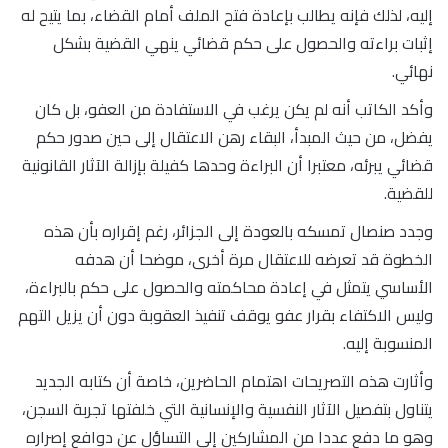
إليه، لذلك فإنه يطالب بإعادة فتح الملف أمام القضاء، بما يتيح له
إثبات براءته والحصول على حكم قضائي ينهي القضية بشكل
نهائي.
وأكد الكاتب أنه لم يكن يرغب في الاستفادة من العفو، بل كان
يفضل، من حيث المبدأ، البقاء رهن الاعتقال إلى حين صدور حكم
قضائي يبرئه، معتبرا أن البراءة وحدها كفيلة بإزالة الآثار القانونية
للقضية.
وجدد صنصال تمسكه بالعودة إلى الجزائر، رغم إقراره بأن هذه
الخطوة قد تعرضه للاعتقال مرة أخرى، موضحا أن هدفه
الأساسي يتمثل في إعادة محاكمته والحصول على حكم بالبراءة،
وليس الاكتفاء بقرار عفو يوقف تنفيذ العقوبة دون أن يزيل التهم
المنسوبة إليه.
وأثارت هذه التصريحات اهتمام الحاضرين، خاصة أن كتابه الجديد
يتناول بتفصيل الآثار النفسية والإنسانية التي خلفتها تجربة السجن،
وهو ما دفع عددا من المشاركين إلى التساؤل عن دوافع إصراره