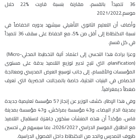
36 تلميذاً بالقسم، مقارنة بنسبة قاربت
%
22 خلال
موسم
2021/2022.
وأضاف أن التعليم الثانوي التأهيلي سيشهد بدوره انخفاضاً في
نسبة الاكتظاظ إلى أقل من
%
5، مع الحفاظ على سقف 36 تلميذاً
في كل قسم
.
وعزا برادة هذا التحسن إلى اعتماد آلية التخطيط المحلي
(Micro-
planification)
، التي تتيح تدبير توزيع التلاميذ بدقة على مستوى
المؤسسات والأقسام، إلى جانب توسيع العرض المدرسي ومعالجة
الخصاص في البنيات التحتية، خاصة بالمجالات الحضرية التي تعرف
ضغطاً ديمغرافياً
.
وفي هذا الإطار، كشف الوزير عن إنجاز 57 مؤسسة تعليمية جديدة
بمدينة الدار البيضاء، و43 مؤسسة بمراكش، و47 مؤسسة بمدينة
فاس، مؤكداً أن هذه المنشآت ستكون جاهزة لاستقبال التلاميذ
مع انطلاق الموسم الدراسي
2026/2027
، بما سيسهم في تحسين
ظروف التمدرس والحد من الاكتظاظ داخل الفصول الدراسية
.