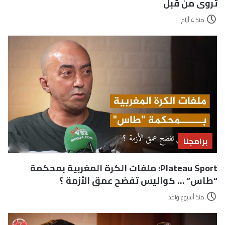
تروى من قبل
منذ 4 أيام
برامجنا
Plateau Sport: ملفات الكرة المغربية بمحكمة
“طاس” … كواليس تفضح عمق الأزمة ؟
منذ أسبوع واحد