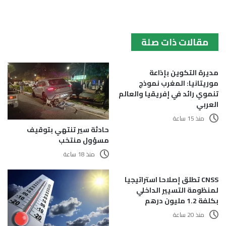
مقالات ذات صلة
مديرة التكوين بإذاعة
موريتانيا: المغرب نموذج
تنموي رائد في إفريقيا والعالم
العربي
منذ 15 ساعة
حادثة سير تنتهي بتوقيف
مسؤول منتخب
منذ 18 ساعة
CNSS تطلق إصلاحا استراتيجيا
لمنظومة التسيير الداخلي
بكلفة 1.2 مليون درهم
منذ 20 ساعة