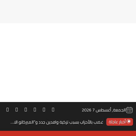
‫TikTok
ملخص الموقع RSS
انستقرام
‫X
‫YouTube
فيس
الجمعة, أغسطس 7 2026
أخبار عاجلة
غضب بالأحزاب بسبب تزكية وافدين جدد و”الميركاتو الانتخابي”