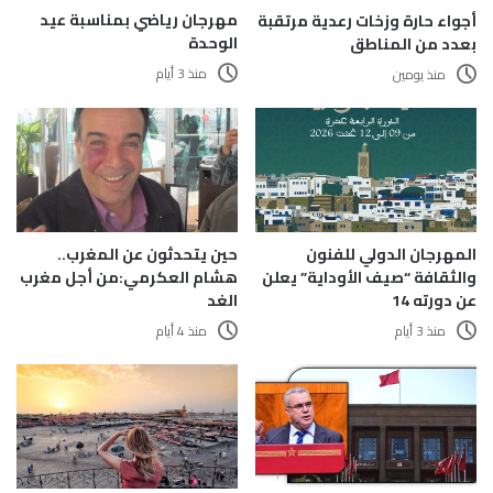
مهرجان رياضي بمناسبة عيد
أجواء حارة وزخات رعدية مرتقبة
الوحدة
بعدد من المناطق
منذ 3 أيام
منذ يومين
المهرجان الدولي للفنون
حين يتحدثون عن المغرب..
والثقافة “صيف الأوداية” يعلن
هشام العكرمي:من أجل مغرب
عن دورته 14
الغد
منذ 3 أيام
منذ 4 أيام