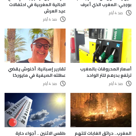
بورجي: المغرب الذي أعرف
الجالية المغربية في احتفالات
عيد العرش
منذ 4 أيام
منذ 4 أيام
أسعار المحروقات بالمغرب
تقارير إسبانية: أخنوش يقضي
ترتفع بدرهم للتر الواحد
عطلته الصيفية في مايوركا
منذ 4 أيام
منذ 4 أيام
المغرب.. حرائق الغابات تلتهم
طقس الاثنين .. أجواء حارة