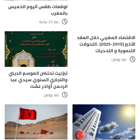
توقعات طقس اليوم الخميس
بالمغرب
منذ 23 ساعة
الاقتصاد المغربي خلال العقد
الأخير (2015-2025)..التحولات
التنموية و التحديات
منذ يومين
تيزنيت تحتضن الموسم الديني
والتجاري السنوي سيدي عبد
الرحمن أواخر غشت
منذ يومين