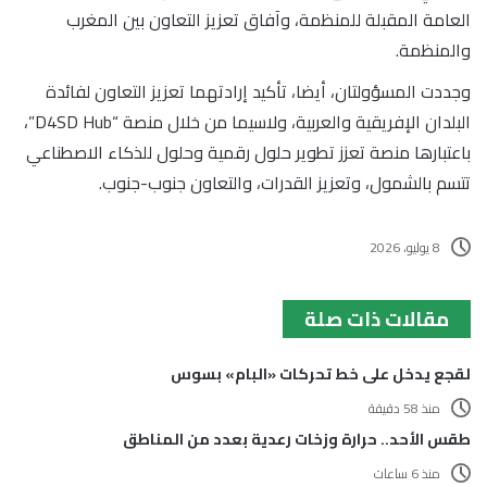
العامة المقبلة للمنظمة، وآفاق تعزيز التعاون بين المغرب
والمنظمة.
وجددت المسؤولتان، أيضا، تأكيد إرادتهما تعزيز التعاون لفائدة
البلدان الإفريقية والعربية، ولاسيما من خلال منصة “D4SD Hub”،
باعتبارها منصة تعزز تطوير حلول رقمية وحلول للذكاء الاصطناعي
تتسم بالشمول، وتعزيز القدرات، والتعاون جنوب-جنوب.
8 يوليو، 2026
مقالات ذات صلة
لقجع يدخل على خط تحركات «البام» بسوس
منذ 58 دقيقة
طقس الأحد.. حرارة وزخات رعدية بعدد من المناطق
منذ 6 ساعات