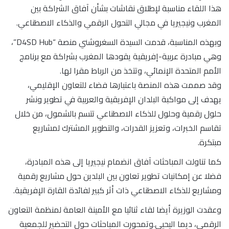
هذا اللقاء مناسبة لإطلاق نقاشات بشأن آفاق الشراكة بين
المغرب ونيجيريا في مجالي التحول الرقمي والذكاء الاصطناعي.
وبهذه المناسبة، قدمت السيدة السغروشني منصة “D4SD Hub”،
وهي مبادرة عربية-إفريقية يقودها المغرب بشراكة مع برنامج
الأمم المتحدة الإنمائي، وتتخذ من الرباط مقرا لها.
وقد صممت هذه المنصة باعتبارها فضاء للتعاون الإقليمي،
يهدف إلى مواكبة البلدان الإفريقية والعربية في تطوير ونشر
حلول رقمية وحلول للذكاء الاصطناعي تتسم بالشمول، من خلال
تقاسم الخبرات، وتعزيز القدرات، والتطوير المشترك لمشاريع
مبتكرة.
كما تناولت المباحثات آفاق انضمام نيجيريا إلى هذه المبادرة،
فضلا عن إمكانيات تطوير تعاون بين البلدين حول مشاريع رقمية
ومشاريع للذكاء الاصطناعي ذات أثر كبير لفائدة القارة الإفريقية.
وعقدت الوزيرة أيضا لقاء ثنائيا مع الأمينة العامة لمنظمة التعاون
الرقمي، ديما اليحيى.وتمحورت المباحثات حول التحضير للجمعية