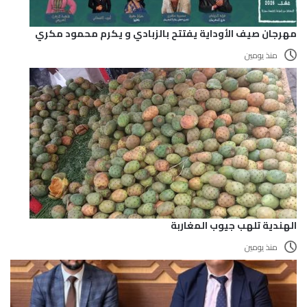
مهرجان صيف الأوداية يفتتح بالزبادي و يكرم محمود مكري
منذ يومين
الهندية تلهب جيوب المغاربة
منذ يومين