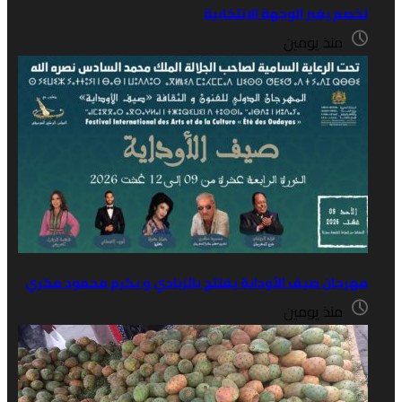
ير الوجهة الانتخابية
 يومين
 صيف الأوداية يفتتح بالزبادي و يكرم محمود مكري
 يومين