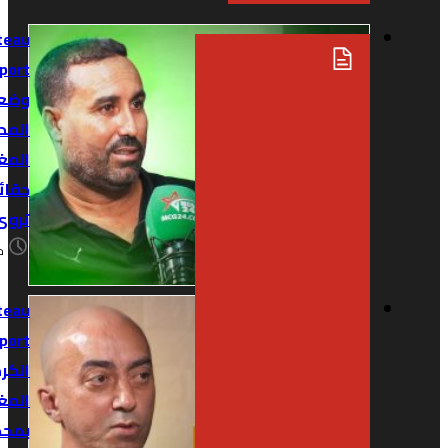
Plateau
sport:
وضعية
المدربين
المغاربة..
حقائق لم
تروى من قبل
منذ 6 أيام
Plateau
Sport: ملفات
الكرة
المغربية
بمحكمة