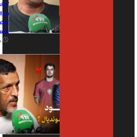
“طاس” …
كواليس
تفضح عمق
الأزمة ؟
منذ أسبوع
احد