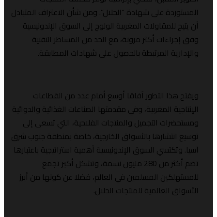
دة على شهادة “الحلال”. ومن شأن الاعتراف المتبادل
 للمقاولات المغربية الولوج إلى السوق الإندونيسية
اءات أكثر مرونة، مع الحد من المساطر التقنية
ية المرتبطة بالحصول على شهادات المطابقة.
ذا التطور آفاقا أوسع أمام عدد من القطاعات
ية المغربية، وفي مقدمتها الصناعات الغذائية والدوائية
ات التجميل والمنتجات الفلاحية، التي تسعى إلى
انتشارها بالأسواق الخارجية، خاصة بمنطقة جنوب شرق
تكتسي السوق الإندونيسية أهمية استراتيجية باعتبارها
تضم أكثر من 280 مليون نسمة، وتشكل أكبر تجمع
كين المسلمين في العالم، فضلا عن كونها من أبرز
 العالمية للمنتجات الحلال.