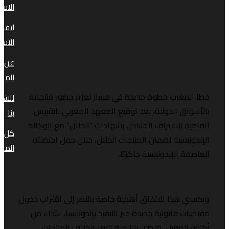
الاستخدام
اتفاقية
الاستخدام
عن
الموقع
مغرب خطوة جديدة في مسار تعزيز حضور منتجاته
للاتصال
ق الدولية، بعد توقيع المعهد المغربي للتقييس
بنا
 للاعتراف المتبادل بشهادات “الحلال” مع الوكالة
كل
يسية لضمان المنتجات الحلال، خلال حفل احتضنته
المقالات
 الإندونيسية جاكرتا.
 هذا الاتفاق أهمية خاصة بالنظر إلى اقتراب دخول
 قانونية جديدة حيز التنفيذ بإندونيسيا، ابتداء من
المقبل، تقضي بإلزامية توفر مختلف المنتجات