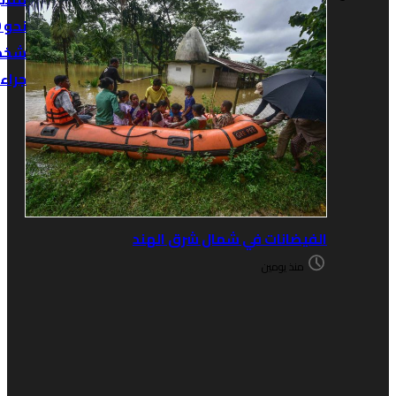
نحو 100
شخص
جراء
لفيضانات في شمال شرق الهند
منذ يومين