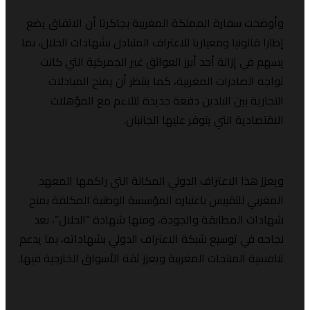
سفارة المملكة المغربية بجاكرتا أن الاتفاق يضع
انونيا ومعياريا للاعتراف المتبادل بشهادات الحلال، بما
 إزالة أحد أبرز العوائق غير الجمركية التي كانت
لصادرات المغربية، كما ينتظر أن يمنح المبادلات
ة بين البلدين دفعة جديدة تتلاءم مع المؤهلات
دية التي يتوفر عليها الجانبان.
ذا الاعتراف الدولي المكانة التي راكمها المعهد
 للتقييس باعتباره المؤسسة الوطنية المكلفة بمنح
 المطابقة والجودة، ومنها شهادة “الحلال”، بعد
ي توسيع شبكة الاعتراف الدولي بشهاداته، بما يدعم
 المنتجات المغربية ويعزز ثقة الأسواق الخارجية فيها.