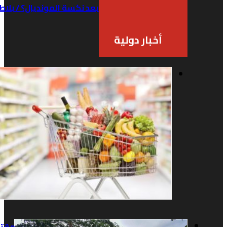
الأسود…ماذا بعد نكسة المونديال؟ / بلاطو SPORT
منذ 3 أسابيع
أخبار دولية
أسعار
الغذاء
العالمية
تقفز في
يوليو
2026
لأعلى
مستوى
منذ
يومين
مقتل