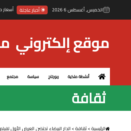
إحباط تهريب 7300 قرص
الخميس, أغسطس 6 2026
أخبار عاجلة
الرئيسية – MCG24
أنشطة ملكية
ربورتاج
سياسة
مجتمع
ثقافة
الرئيسية
>
ثقافة
>
الدار البيضاء تحتضن العرض الأول لفيلم