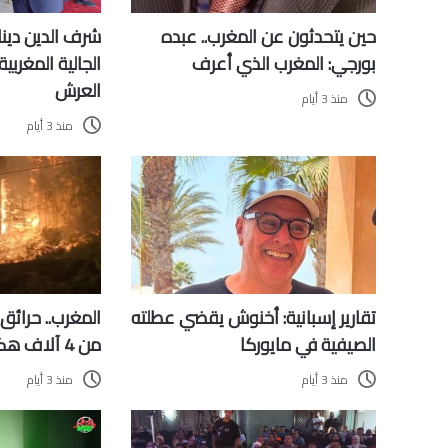
حين يتحدثون عن المغرب.. عبده
شرف الدين دينا
بورجي: المغرب الذي أعرف
الجالية المغربي
العرش
منذ 3 أيام
منذ 3 أيام
المغرب.. حرائق 
تقارير إسبانية: أخنوش يقضي عطلته
من 4 آلاف هكتار في 2026
الصيفية في مايوركا
منذ 3 أيام
منذ 3 أيام