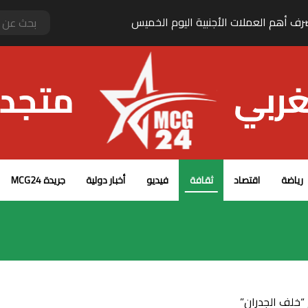
 مهلوس بأكادير
رياضة
اقتصاد
ثقافة
فيديو
أخبار دولية
جريدة MCG24
 “خلف الجدران”