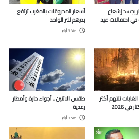
أسعار المحروقات بالمغرب ترتفع
ر يجسد إشعاع
بدرهم للتر الواحد
ة في احتفالات عيد
منذ 3 أيام
الغابات تلتهم أكثر
طقس الاثنين .. أجواء حارة وأمطار
رعدية
منذ 3 أيام