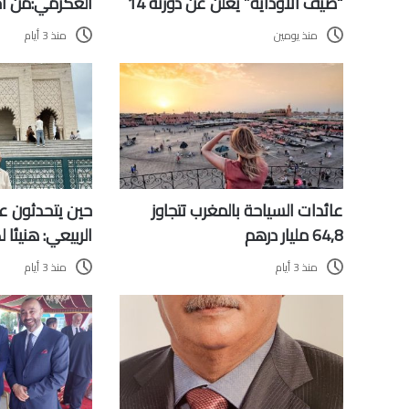
“صيف الأوداية” يعلن عن دورته 14
العكرمي:من أج
منذ يومين
منذ 3 أيام
عائدات السياحة بالمغرب تتجاوز
حين يتحدثون ع
64,8 مليار درهم
الربيعي: هنيئا
منذ 3 أيام
منذ 3 أيام