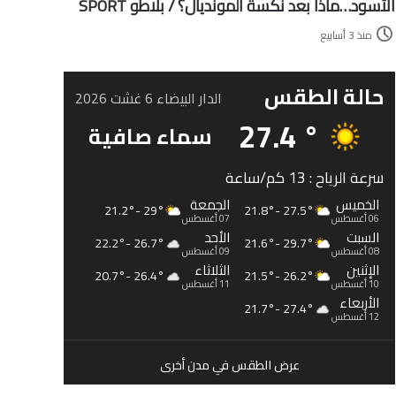
الأسود…ماذا بعد نكسة المونديال؟ / بلاطو SPORT
منذ 3 أسابيع