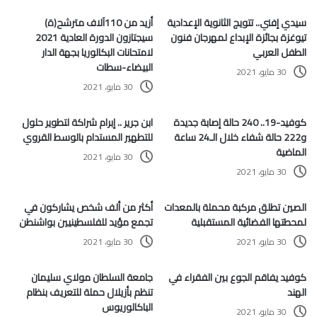
سيدي إفني.. تتويج الثانوية الإعدادية
أزيد من 110آلاف مترشح(ة)
تيوغزة بجائزة الإبداع لمهرجان فنون
سيجتازون الدورة العادية 2021
الطفل العربي
لامتحانات البكالوريا بجهة الدار
البيضاء-سطات
30 مايو، 2021
30 مايو، 2021
كوفيد-19.. 240 حالة إصابة جديدة
ابن جرير .. إبرام شراكة لتطوير حلول
و222 حالة شفاء خلال الـ24 ساعة
للتطهير المستدام بالوسط القروي
الماضية
30 مايو، 2021
30 مايو، 2021
الصين تطلق مركبة محملة بالمعدات
أكثر من ألف شخص يشاركون في
لمحطتها الفضائية المستقبلية
تجمع مؤيد للفلسطينيين بواشنطن
30 مايو، 2021
30 مايو، 2021
كوفيد يفاقم الجوع بين الفقراء في
جامعة السلطان مولاي سليمان
الهند
تنظم بأزيلال حملة للتعريف بنظام
الباكالوريوس
30 مايو، 2021