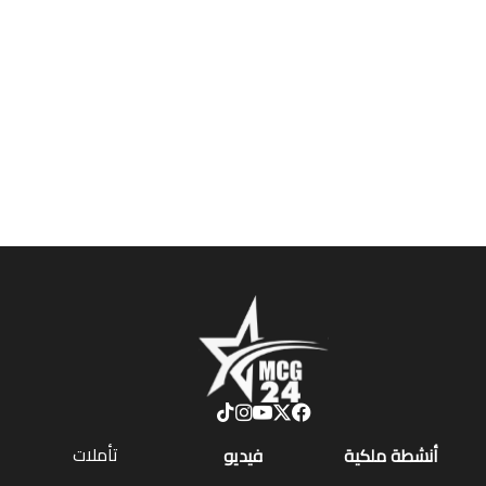
تأملات
أنشطة ملكية
فيديو
أحاديث دينية
ربورتاج
أخبار دولية
SENIOR TV
سياسة
جريدة MCG24
بيبل
مجتمع
MGC24 Fr
الطقس
رياضة
MCG24 En