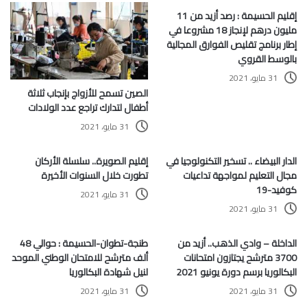
إقليم الحسيمة : رصد أزيد من 11
مليون درهم لإنجاز 18 مشروعا في
إطار برنامج تقليص الفوارق المجالية
بالوسط القروي
31 مايو، 2021
الصين تسمح للأزواج بإنجاب ثلاثة
أطفال لتدارك تراجع عدد الولادات
31 مايو، 2021
الدار البيضاء .. تسخير التكنولوجيا في
إقليم الصويرة.. سلسلة الأركان
مجال التعليم لمواجهة تداعيات
تطورت خلال السنوات الأخيرة
كوفيد-19
31 مايو، 2021
31 مايو، 2021
الداخلة – وادي الذهب.. أزيد من
طنجة-تطوان-الحسيمة : حوالي 48
3700 مترشح يجتازون امتحانات
ألف مترشح للامتحان الوطني الموحد
البكالوريا برسم دورة يونيو 2021
لنيل شهادة البكالوريا
31 مايو، 2021
31 مايو، 2021