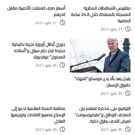
مقاييس التساقطات المطرية
أسعار صرف العملات الأجنبية مقابل
المسجلة بالمملكة خلال الـ24 ساعة
الدرهم
الماضية
31 مايو، 2021
31 مايو، 2021
دوري أبطال أوروبا: تجربة تكتيكية
جديدة تبخر حلم سيتي و”أستاذه
المجنون” غوارديولا
30 مايو، 2021
بايدن يعد بألا يدع موسكو “تنتهك”
حقوق الإنسان
30 مايو، 2021
التوقيع على مذكرة تفاهم بين
منظمة الصحة العالمية تدعو إلى
المتحف الوطني و”مايكروسوفت”
الإسراع بتصنيع اللقاحات وتوزيعها
لعرض التحف بطرق ذكية
العادل
30 مايو، 2021
30 مايو، 2021