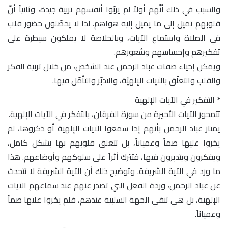
والسبب في ذلك أنَّهم أولاً لم يربّوا أنفسهم تربية جيدة، وثانياً أنَّ
قلوبهم تميل إلى ما يميل إليه هواهم. لذا لا يحصّلون حضور قلب
في الصلاة واستماع الآيات، وبالخلاصة لا يملكون سيطرة على
تفكيرهم وإحساسهم وشعورهم.
ويمكن إحياء صفات عباد الرحمن عند الشخص، من خلال تربية الفكر
والقلب والتعلّق بالآيات الإلهيّة، والتدبّر والتأمّل فيها.
* التفكير في الآيات الإلهية
تتمحور الآيات الأخيرة من سورة الفرقان، بالتفكر في الآيات الإلهية.
يمتاز عباد الرحمن بأنهم إذا سمعوا الآيات الإلهية أو ذكروها، لم
يخروا عليها صماً وعمياناً، بل تتعلق قلوبهم بها بشكل كامل،
ويفكرون ويتدبرون فيها، فتترك أثراً على سلوكهم وأوضاعهم. هذا
ما ورد في الآية الشريفة. وتوضيح ذلك أن الآية الشريفة لا تتحدث
عن عباد الرحمن، وردة الفعل التي تصدر عنهم عند سماعهم الآيات
الإلهية، بل هي تنفي الجهة السلبية عندهم، فلم يخروا عليها صماً
وعمياناً.