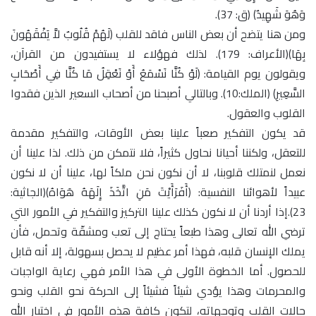
وَهُوَ شَهِيدٌ﴾ (ق: 37).
ومن هنا يتضح أن بعض الناس فاقد للقلب ﴿لَهُمْ قُلُوبٌ لاَّ يَفْقَهُونَ
بِهَا﴾(الأعراف: 179). لذلك فهؤلاء لا يستفيدون من القرآن،
ويقولون يوم القيامة: ﴿لَوْ كُنَّا نَسْمَعُ أَوْ نَعْقِلُ مَا كُنَّا فِي أَصْحَابِ
السَّعِيرِ﴾ (الملك:10). وبالتالي أصبحنا من أصحاب السعير الذين فقدوا
القلوب والعقول.
قد يكون التفكير صعباً علينا بعض الأوقات، والتفكير مقدمة
للتعقل، ولكننا أحيانا نحاول كثيراً، فلا نتمكن من ذلك. لذا علينا أن
نعمل لنمتلك قلوبنا، لا أن نكون نحن ملكاً لها، علينا أن لا نكون
عبيداً لأهوائنا النفسية: ﴿أَفَرَأَيْتَ مَنِ اتَّخَذَ إِلَهَهُ هَوَاهُ﴾(الجاثية:
23).إذا أردنا أن لا نكون كذلك علينا التركيز والتفكير في الأمور التي
ترضي الله تعالى وهذا طبعاً يحتاج إلى تعب ومشقّة وتحمل، فأن
يملك الإنسان قلبه، فهذا أمر عظيم لا يحصل بسهولة، إلا أنه قابل
للحصول. أما الخطوة الأولى في هذا الأمر فهي رعاية الواجبات
والمحرمات وهذا يؤدي شيئاً فشيئاً إلى الحركة نحو القلب ونحو
حالات القلب وتوجهاته، لتكون كافة هذه الأمور في اختيار الله