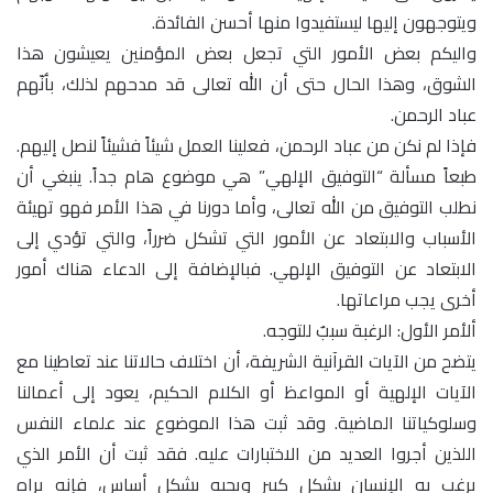
ويتوجهون إليها ليستفيدوا منها أحسن الفائدة.
واليكم بعض الأمور التي تجعل بعض المؤمنين يعيشون هذا
الشوق، وهذا الحال حتى أن الله تعالى قد مدحهم لذلك، بأنّهم
عباد الرحمن.
فإذا لم نكن من عباد الرحمن، فعلينا العمل شيئاً فشيئاً لنصل إليهم.
طبعاً مسألة “التوفيق الإلهي” هي موضوع هام جداً. ينبغي أن
نطلب التوفيق من الله تعالى، وأما دورنا في هذا الأمر فهو تهيئة
الأسباب والابتعاد عن الأمور التي تشكل ضرراً، والتي تؤدي إلى
الابتعاد عن التوفيق الإلهي. فبالإضافة إلى الدعاء هناك أمور
أخرى يجب مراعاتها.
ألأمر الأول: الرغبة سببٌ للتوجه.
يتضح من الآيات القرآنية الشريفة، أن اختلاف حالاتنا عند تعاطينا مع
الآيات الإلهية أو المواعظ أو الكلام الحكيم، يعود إلى أعمالنا
وسلوكياتنا الماضية. وقد ثبت هذا الموضوع عند علماء النفس
اللذين أجروا العديد من الاختبارات عليه. فقد ثبت أن الأمر الذي
يرغب به الإنسان بشكل كبير ويحبه بشكل أساس، فإنه يراه