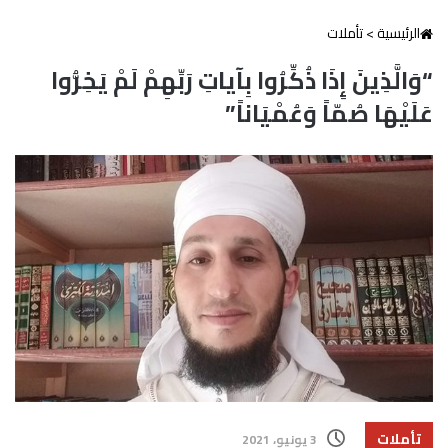
الرئيسية
>
تأملات
“وَالَّذِينَ إِذَا ذُكِّرُوا بِآياتِ رَبِّهِمْ لَمْ يَخِرُّوا
عَلَيْهَا صُمّاً وَعُمْيَاناً”
تأملات
3 يونيو، 2021