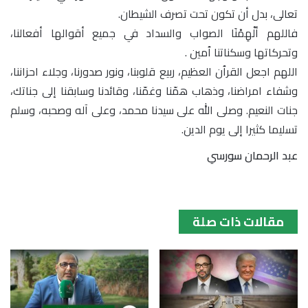
تعالى، بدل أن تكون تحت تصرف الشيطان.
فاللهم ألْهِمْنَا الصواب والسداد في جميع أقوالها أفعالنا،
وتحركاتها وسكناتنا ٱمين .
اللهم اجعل القرٱن العظيم، ربيع قلوبنا، ونور صدورنا، وجلاء احزاننا،
وشفاء امراضنا، وذهاب همّنا وغمّنا، وقائدنا وسابقنا إلى جناتك،
جنات النعيم. وصلى الله على سيدنا محمد، وعلى آله وصحبه، وسلم
تسليما كثيرا إلى يوم الدين.
عبد الرحمان سورسي
مقالات ذات صلة