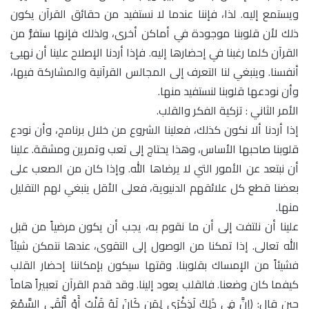
ويستمع إليه. لذا، فإننا عندما لا نستفيد من حقائق القرآن يكون
ذلك لأن قلوبنا موجودة في أماكن أخرى، ولذلك فإنها ستفرُّ من
القرآن كلما رغبنا في إحضارها إليه. فإذا أردنا الإصلاح علينا أن نهيئ
أنفسنا. وينبغي لنا التعرف إلى المجالس القرآنية والمشاركة فيها،
وأن نودعها قلوبنا لنستفيد منها.
الأمر الثاني : تزكية الفكر والقلب.
إذا أردنا ألا نكون كذلك، فعلينا الشروع من خلال برنامج، وأن نودع
قلوبنا صاحبها الأساس، وهذا يحتاج إلى تعب وتمرين ومشقة. علينا
أن نبتعد عن الأمور التي لا يرضاها الله. وإذا كان من الصعب على
بعضنا قطع كل علائقهم الدنيوية، فعلى الأقل ينبغي لهم التقليل
منها.
علينا أن نلتفت إلى أن ما نقوم به، يجب أن يكون مرضياً من قبل
الله تعالى. إذا تمكنا من الوصول إلى التقوى، عندها نتمكن شيئاً
فشيئاً من الإمساك بقلوبنا. وقتها سيكون بإمكاننا إحضار القلب
كيفما كان وضعنا. فالقلب يعود إلينا. وقد قدم القرآن تعبيراً هاماً
حين قال: ﴿إِنَّ فِي ذَلِكَ لَذِكْرَى لِمَن كَانَ لَهُ قَلْبٌ أَوْ أَلْقَى السَّمْعَ