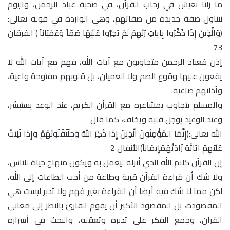
ما زلنا نعيش في رحاب القرآن، في صحبة عباد الرحمن، واليوم
نتناول صفة جديدة من صفاتهم، وهي الواردة في قوله تعالى:
(وَالَّذِينَ إِذَا ذُكِّرُوا بِآياتِ رَبِّهِمْ لَمْ يَخِرُّوا عَلَيْهَا صُمّاً وَعُمْيَاناً ) الفرقان
73
إذن فعباد الرحمن متجاوبون مع آيات الله، فهم مع آيات الله لا
يقعون عليها وقوع الصم ولا العميان، بل قلوبهم مفتوحة واعية،
وآذانهم صاغية.
والمسلم يتجاوب بمشاعره مع القرٱن الكريم، عند الوعد يستبشر،
وعند الوعيد يوجل قلبه ويخاف، كما قال
الله تعالى:(إِنَّمَا المُؤْمِنُونَ الَّذِينَ إِذَا ذُكِرَ اللَّهُ وَجِلَتْقُلُوبُهُمْ وَإِذَا تُلِيَتْ
عَلَيْهِمْ آيَاتُهُ زَادَتْهُمْإِيمَاناً)الأنفال 2
إن القرآن كلام الله الذي أنزله ليعمل به ويكون منهاج حياة للناس،
ولا شك أن قراءة القرآن قربة وطاعة من أحب الطاعات إلى الله،
لكن مما لا شك فيه أيضا أن القراءة بغير فهم ولا تدبر ليست هي
المقصودة، بل المقصود الأكبر أن يقوم القارئ بالنظر إلى معاني
القرآن، وجمع الفكر على تدبره وتعقله، والبحث في أسراره