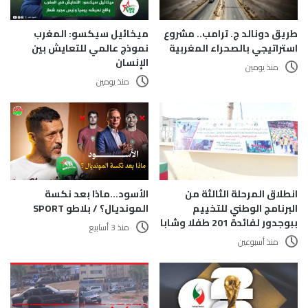
طريق دونالد ج. ترامب.. مشروع
ميخائيل سيكسو: المغرب
استراتيجي بالصحراء المغربية
نموذج عالمي للتعايش بين
الإنسان
منذ يومين
منذ يومين
الأسود…ماذا بعد نكسة
انطلاق المرحلة الثالثة من
المونديال؟ / بلاطو SPORT
البرنامج الوطني للتخييم
ببوجدور لفائدة 201 طفلا وشابا
منذ 3 أسابيع
منذ أسبوعين