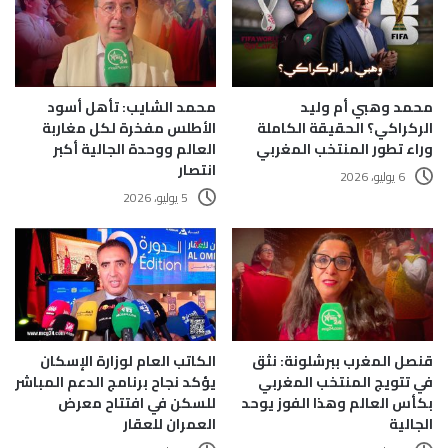
محمد وهبي أم وليد
محمد الشايب: تأهل أسود
الركراكي؟ الحقيقة الكاملة
الأطلس مفخرة لكل مغاربة
وراء تطور المنتخب المغربي
العالم ووحدة الجالية أكبر
انتصار
6 يوليو، 2026
5 يوليو، 2026
قنصل المغرب ببرشلونة: نثق
الكاتب العام لوزارة الإسكان
في تتويج المنتخب المغربي
يؤكد نجاح برنامج الدعم المباشر
بكأس العالم وهذا الفوز يوحد
للسكن في افتتاح معرض
الجالية
العمران للعقار