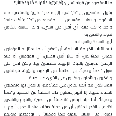
ما المقصود من قوله تعالى: ﴿لَمْ يَخِرُّوا عَلَيْهَا صُمًّا وَعُمْيَانًا﴾؟
يقول المفسرون إن “خَرّ” تعود إلى مصدر “الخرور” والمقصود منه
السقوط، و يعتبر المفسرون أن المقصود من “خَرّ” و”أكب عليه”
واحد. و”أكب عليه” أي أقبل على الشيء، وركز انتباهه بالكامل
نحوه، والتصق به.
أيها السادة والسيدات:
تريد الآيات الكريمة السالفة، أن توضح أن ما يمتاز به المؤمنون
مقابل المشركين، أو سائر أهل الضلال، أن المؤمنين أو عباد
الرحمن ملتزمين بالآيات الإلهية، ملتصقين بها، ولكن ليس على
سبيل “صماً وعمياً”، بل انطلاقاً من البصيرة والرؤية، فيدققون
ويفكرون ويتأملون ويقبلون على الشيء عن بصيرة.
المشركون هو أيضا يخرون على عقائدهم، يلتزمون بها ويعملون
للحفاظ عليها، إلا أنهم يفعلون ذلك انطلاقاً من العصبية و”صماً
وعمياناً”، أما عباد الرحمن فانطلاقاً من البصيرة والفهم والشعور.
لذا؛ فإن القدر المتيقن أن من جملة صفات عباد الرحمن، أنهم لا
يمرون على الآيات الإلهية صماً وعمياناً، بل يودعونها قلوبهم