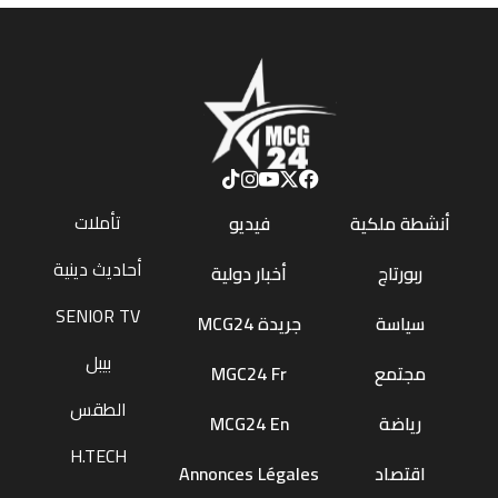
تأملات
أنشطة ملكية
فيديو
أحاديث دينية
ربورتاج
أخبار دولية
SENIOR TV
سياسة
جريدة MCG24
بيبل
مجتمع
MGC24 Fr
الطقس
رياضة
MCG24 En
H.TECH
اقتصاد
Annonces Légales