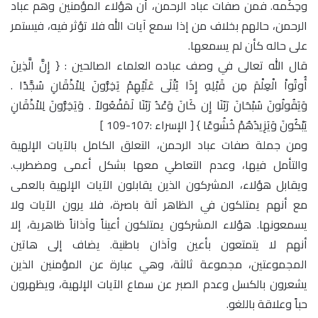
وحِكَمه. فمن صفات عباد الرحمن، أن هؤلاء المؤمنين وهم عباد
الرحمن، حالهم بخلاف من إذا سمع آيات الله فلا تؤثر فيه، فيستمر
على حاله كأن لم يسمعها.
قال الله تعالى في وصف عباده العلماء الصالحين : { إِنَّ الَّذِينَ
أُوتُواْ الْعِلْمَ مِن قَبْلِهِ إِذَا يُتْلَى عَلَيْهِمْ يَخِرُّونَ لِلاْذْقَانِ سُجَّدًا .
وَيَقُولُونَ سُبْحَانَ رَبّنَا إِن كَانَ وَعْدُ رَبّنَا لَمَفْعُولاً . وَيَخِرُّونَ لِلاْذْقَانِ
يَبْكُونَ وَيَزِيدُهُمْ خُشُوعًا } [ الإسراء :107-109 ]
ومن جملة صفات عباد الرحمن، التعلق الكامل بالآيات الإلهية
والتأمل فيها، وعدم التعاطي معها بشكل أعمى ومضطرب.
ويقابل هؤلاء، المشركون الذين يقابلون الآيات الإلهية بالعمى
مع أنهم يمتلكون في الظاهر آلة باصرة، فلا يرون الآيات ولا
يسمعونها. هؤلاء المشركون يمتلكون أعيناً وآذاناً ظاهرية، إلا
أنهم لا يتمتعون بأعين وآذان باطنية. يضاف إلى هاتين
المجموعتين، مجموعة ثالثة، وهي عبارة عن المؤمنين الذين
يشعرون بالكسل وعدم الصبر عن سماع الآيات الإلهية، ويظهرون
حباً وعلاقة باللغو.