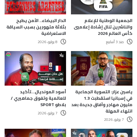
الجمعية الوطنية للإعلام
الدار البيضاء.. الأمن يطيح
والناشرين تنال إشادة إعلاميي
بثلاثة متهورين بسبب السياقة
كأس العالم 2026
الاستعراضية
منذ 3 أسابيع
8 يوليو، 2026
ياسين عزار: التسوية الجماعية
أسود المونديال…تأكيد
في إسبانيا استقطبت 1.3
للعالمية وتفوق جماهيري /
مليون مهاجر وآفاق جديدة بعد
بلاطو SPORT
انتهاء المهلة
7 يوليو، 2026
7 يوليو، 2026