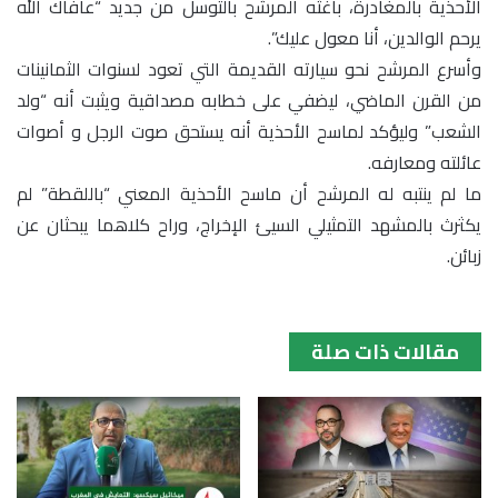
الأحذية بالمغادرة، باغثه المرشح بالتوسل من جديد “عافاك الله
يرحم الوالدين، أنا معول عليك”.
وأسرع المرشح نحو سيارته القديمة التي تعود لسنوات الثمانينات
من القرن الماضي، ليضفي على خطابه مصداقية ويثبت أنه “ولد
الشعب” وليؤكد لماسح الأحذية أنه يستحق صوت الرجل و أصوات
عائلته ومعارفه.
ما لم ينتبه له المرشح أن ماسح الأحذية المعني “باللقطة” لم
يكثرث بالمشهد التمثيلي السيئ الإخراج، وراح كلاهما يبحثان عن
زبائن.
مقالات ذات صلة