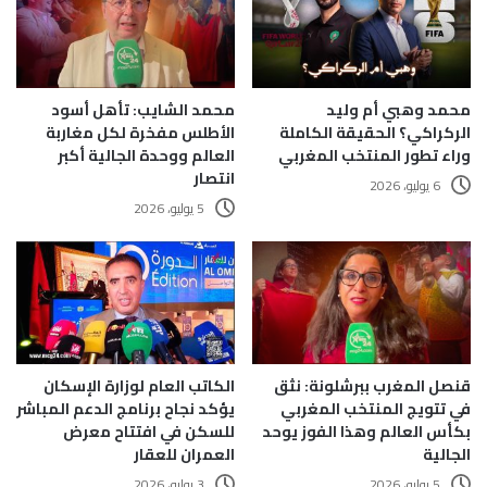
محمد وهبي أم وليد
محمد الشايب: تأهل أسود
الركراكي؟ الحقيقة الكاملة
الأطلس مفخرة لكل مغاربة
وراء تطور المنتخب المغربي
العالم ووحدة الجالية أكبر
انتصار
6 يوليو، 2026
5 يوليو، 2026
قنصل المغرب ببرشلونة: نثق
الكاتب العام لوزارة الإسكان
في تتويج المنتخب المغربي
يؤكد نجاح برنامج الدعم المباشر
بكأس العالم وهذا الفوز يوحد
للسكن في افتتاح معرض
الجالية
العمران للعقار
5 يوليو، 2026
3 يوليو، 2026