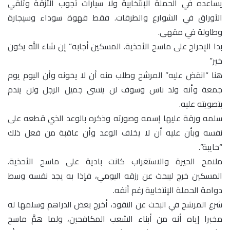
يساعده في الحملة الإنتخابية ولا سيارات تجوب الأزقة وتلقي
الأوراق في الشوارع والطرقات. فقط قهوة سوداء وسيجارة
وطاولة في مقهى.
بدا الإحراج على ماسح الأحذية. المسكين أجابه” إن شاء الله يكون
خير”
هنا “انقض عليه” المرشح وطلب منه أن لا يخونه وأن اليوم يوم
جمعة وأنه ولد ناس وسوف لن ينسى جميل الرجل ولن يندم
بتصويته عليه.
سلمه ورقة عليها إسمه وصورته وذكره بالوعد الذي قطعه على
نفسه وبأن عليه أن لا يخلف الوعد وأن عاقبة من فعل ذلك
“خايبة”.
ملامح الحيرة والاستغراب كانت بادية على ماسح الأحذية.
المسكين خرج ليبحث عن رزقه اليومي، فإذا به يجد نفسه وسط
دوامة الحملة الإنتخابية رغم أنفه.
شرع المرشح في البحث عن النقود، أخرج بعض الدراهم وسلمها له
مخبرا إياه أنه من أبناء الشعب المكافحين، ولما همَّ ماسح