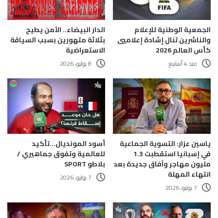
الجمعية الوطنية للإعلام
الدار البيضاء.. الأمن يطيح
والناشرين تنال إشادة إعلاميي
بثلاثة متهورين بسبب السياقة
كأس العالم 2026
الاستعراضية
منذ 4 أسابيع
8 يوليو، 2026
ياسين عزار: التسوية الجماعية
أسود المونديال…تأكيد
في إسبانيا استقطبت 1.3
للعالمية وتفوق جماهيري /
مليون مهاجر وآفاق جديدة بعد
بلاطو SPORT
انتهاء المهلة
7 يوليو، 2026
7 يوليو، 2026