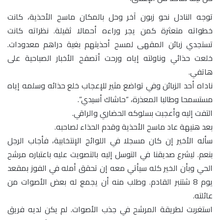
توجه النادل نحو زبون آخر وحل بالمكان ماسح الأحذية، كانت
خطواته متعثرة كمن يجر وراءه أحمالا ثقيلة. نظراته كانت
تستجدي زبائن المقهى لمسح أحذيتهم بغية دراهم معدودات.
خلعت حذائي وناولته إياه ورحت أتصفح الأخبار الصباحية على
هاتفي.
ناداه أحد الزبائن وفي تواضع مثير للإعجاب خلع حذائه وسلمه إياه
مستسمحا وطالبا المعذرة، “حاشاك أسيدي”.
التفت إليه وأعجبت بسلوكه الحضاري والراقي.
بعد هنيهة عاد ماسح الأحذية وقدم الحذاء لصاحبه.
سأله الأخير إن كان مسجلا في اللوائح الإنتخابية، فأجاب الرجل
بنعم. ليشرع صديقنا في التوسل إليه بالتصويت عليه باعتباره مرشح
الحي وبأن الخير كله سيأتي معه إن تحقق أمله في الفوز بمقعد
يوم 8 شتنبر القادم. وطلب منه أن يجمع له بعض الأصوات من
عائلته.
استغربت لطريقة المرشح في جذب الأصوات. لم يكن لديه فريق