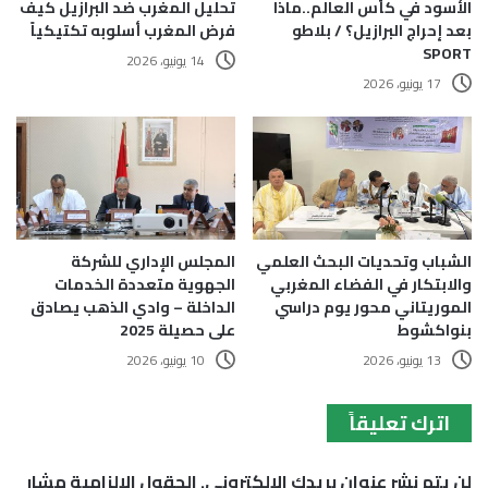
الأسود في كأس العالم..ماذا
تحليل المغرب ضد البرازيل كيف
بعد إحراج البرازيل؟ / بلاطو
فرض المغرب أسلوبه تكتيكياً
SPORT
14 يونيو، 2026
17 يونيو، 2026
الشباب وتحديات البحث العلمي
المجلس الإداري للشركة
والابتكار في الفضاء المغربي
الجهوية متعددة الخدمات
الموريتاني محور يوم دراسي
الداخلة – وادي الذهب يصادق
بنواكشوط
على حصيلة 2025
13 يونيو، 2026
10 يونيو، 2026
اترك تعليقاً
لن يتم نشر عنوان بريدك الإلكتروني.
الحقول الإلزامية مشار