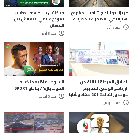
طريق دونالد ج. ترامب.. مشروع
ميخائيل سيكسو: المغرب
استراتيجي بالصحراء المغربية
نموذج عالمي للتعايش بين
الإنسان
منذ 3 أيام
منذ 3 أيام
الأسود…ماذا بعد نكسة
انطلاق المرحلة الثالثة من
المونديال؟ / بلاطو SPORT
البرنامج الوطني للتخييم
ببوجدور لفائدة 201 طفلا وشابا
منذ 3 أسابيع
منذ أسبوعين