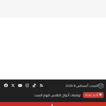
‫TikTok
ملخص الموقع RSS
انستقرام
‫X
‫YouTube
فيس
السبت, أغسطس 8 2026
أخبار عاجلة
توقعات أحوال الطقس لليوم السبت