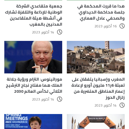
هدا ما قررت المحكمة في
جمعية متقاعدي الشركة
جلسة محاكمة الحيداوي
الوطنية للإذاعة والتلفزة تشارك
والصحفي عادل العماري
في أنشطة هيئة المتقاعدين
المدنيين بالمغرب
16 أكتوبر، 2023
14 أكتوبر، 2023
المغرب وإسبانيا يتفقان على
موراتينوس: التزام ورؤية جلالة
تعبئة 6ر11 مليون أورو لإعادة
الملك هما مفتاح نجاح الترشيح
إعمار المناطق المتضررة من
الثلاثي لكأس العالم 2030
زلزال الحوز
14 أكتوبر، 2023
14 أكتوبر، 2023