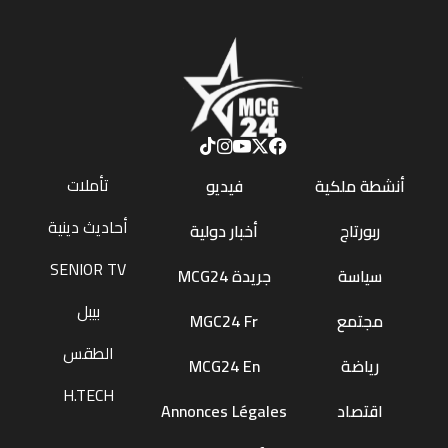
تأملات
أنشطة ملكية
فيديو
أحاديث دينية
ربورتاج
أخبار دولية
SENIOR TV
سياسة
جريدة MCG24
بيبل
مجتمع
MGC24 Fr
الطقس
رياضة
MCG24 En
H.TECH
اقتصاد
Annonces Légales