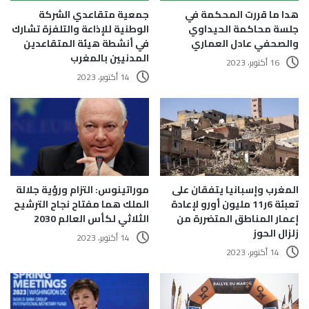
هدا ما قررت المحكمة في
جمعية متقاعدي الشركة
جلسة محاكمة الحيداوي
الوطنية للإذاعة والتلفزة تشارك
والصحفي عادل العماري
في أنشطة هيئة المتقاعدين
المدنيين بالمغرب
16 أكتوبر، 2023
14 أكتوبر، 2023
المغرب وإسبانيا يتفقان على
موراتينوس: التزام ورؤية جلالة
تعبئة 6ر11 مليون أورو لإعادة
الملك هما مفتاح نجاح الترشيح
إعمار المناطق المتضررة من
الثلاثي لكأس العالم 2030
زلزال الحوز
14 أكتوبر، 2023
14 أكتوبر، 2023