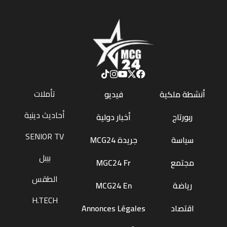
تأملات
أنشطة ملكية
فيديو
أحاديث دينية
ربورتاج
أخبار دولية
SENIOR TV
سياسة
جريدة MCG24
بيبل
مجتمع
MGC24 Fr
الطقس
رياضة
MCG24 En
H.TECH
اقتصاد
Annonces Légales