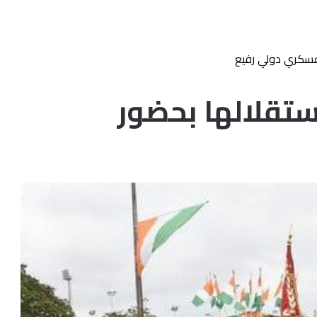
 عسكري دولي رفيع
ستقلالها بحضور