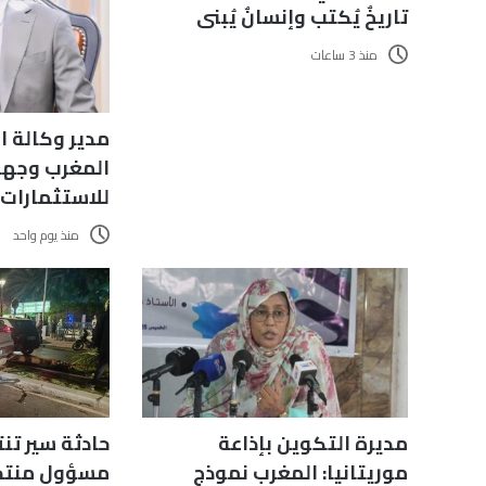
تاريخٌ يُكتب وإنسانٌ يُبنى
منذ 3 ساعات
مدير وكالة ال
المغرب وجهة
للاستثمارات
منذ يوم واحد
مديرة التكوين بإذاعة
حادثة سير ت
موريتانيا: المغرب نموذج
مسؤول منت