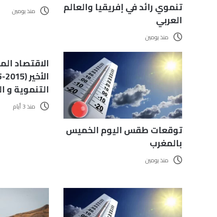
تنموي رائد في إفريقيا والعالم
منذ يومين
العربي
منذ يومين
الاقتصاد الم
التنموية و ا
منذ 3 أيام
توقعات طقس اليوم الخميس
بالمغرب
منذ يومين