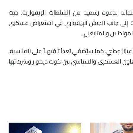
ابة لدعوة رسمية من السلطات الإيفوارية، حيث
ية إلى جانب الجيش الإيفواري في استعراض عسكري
مواطنين والمتابعين.
از وطني، كما سيُضفي بُعداً ترفيهياً على المناسبة.
 التعاون العسكري والسياسي بين كوت ديفوار وشركائها