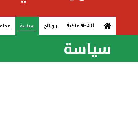
الرئيسية – MCG24
أنشطة ملكية
ربورتاج
سياسة
مجتم
سياسة