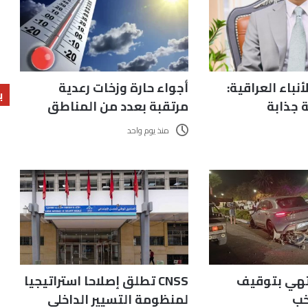
أنباء العراقية:
أجواء حارة وزخات رعدية
ب
ب
ب
 جذابة
مرتقبة بعدد من المناطق
منذ يوم واحد
نتهي بتوقيف
CNSS تطلق إصلاحا استراتيجيا
خب
لمنظومة التسيير الداخلي