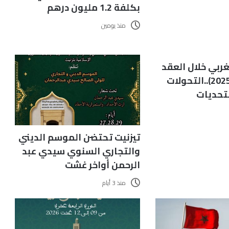
بكلفة 1.2 مليون درهم
منذ يومين
غربي خلال العقد
الأخير (2015-2025)..التحولات
لتحديات
تيزنيت تحتضن الموسم الديني
والتجاري السنوي سيدي عبد
الرحمن أواخر غشت
منذ 3 أيام