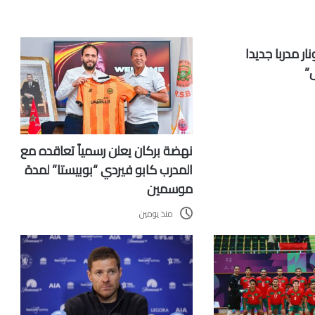
ار مدربا جديدا
ل”
نهضة بركان يعلن رسمياً تعاقده مع
المدرب كابو فيردي “بوبيستا” لمدة
موسمين
منذ يومين