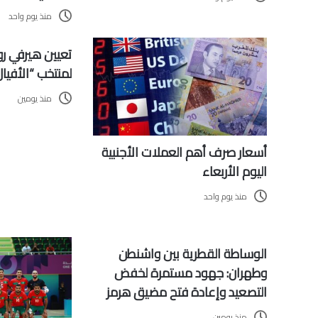
منذ يوم واحد
تعيين هيرفي رون
لمنتخب “الأفيا
منذ يومين
أسعار صرف أهم العملات الأجنبية
اليوم الأربعاء
منذ يوم واحد
الوساطة القطرية بين واشنطن
وطهران: جهود مستمرة لخفض
التصعيد وإعادة فتح مضيق هرمز
منذ يومين