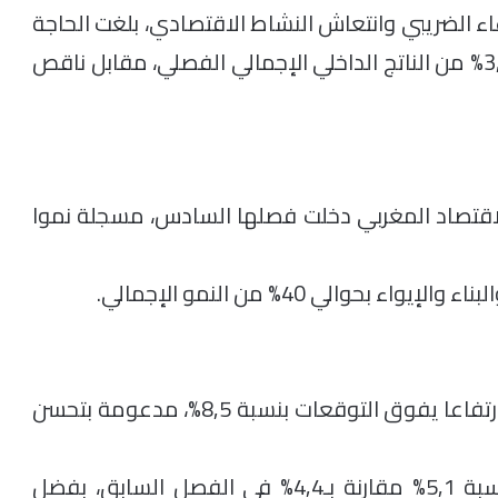
اء الضريبي وانتعاش النشاط الاقتصادي، بلغت الحاجة
الإجمالية لتمويل الاقتصاد الوطني نحو ناقص 3,2% من الناتج الداخلي الإجمالي الفصلي، مقابل ناقص
للاقتصاد المغربي دخلت فصلها السادس، مسجلة نموا
والي 40% من النمو الإجمالي.
وأكدت المندوبية أن الصادرات المغربية شهدت ارتفاعا يفوق التوقعات بنسبة 8,5%، مدعومة بتحسن
كما سجلت نفقات الأسر الاستهلاكية زيادة بنسبة 5,1% مقارنة بـ4,4% في الفصل السابق، بفضل