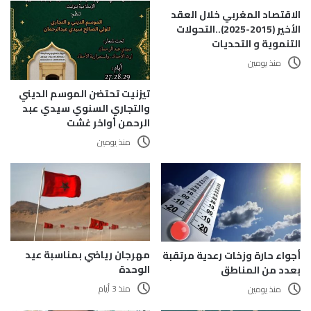
الاقتصاد المغربي خلال العقد
الأخير (2015-2025)..التحولات
التنموية و التحديات
منذ يومين
تيزنيت تحتضن الموسم الديني
والتجاري السنوي سيدي عبد
الرحمن أواخر غشت
منذ يومين
مهرجان رياضي بمناسبة عيد
أجواء حارة وزخات رعدية مرتقبة
الوحدة
بعدد من المناطق
منذ 3 أيام
منذ يومين