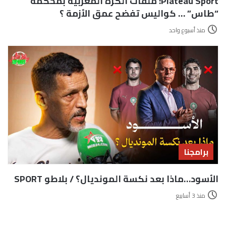
Plateau Sport: ملفات الكرة المغربية بمحكمة
“طاس” … كواليس تفضح عمق الأزمة ؟
منذ أسبوع واحد
برامجنا
الأسود…ماذا بعد نكسة المونديال؟ / بلاطو SPORT
منذ 3 أسابيع