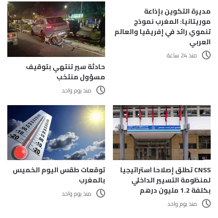
مديرة التكوين بإذاعة
موريتانيا: المغرب نموذج
تنموي رائد في إفريقيا والعالم
العربي
منذ 24 ساعة
حادثة سير تنتهي بتوقيف
مسؤول منتخب
منذ يوم واحد
CNSS تطلق إصلاحا استراتيجيا
توقعات طقس اليوم الخميس
لمنظومة التسيير الداخلي
بالمغرب
بكلفة 1.2 مليون درهم
منذ يوم واحد
منذ يوم واحد