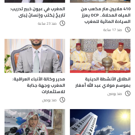
410 ملايين متر مكعب من
المغرب في عيون خبير تدريب:
المياه المحلاة.. OCP يعزز
تاريخٌ يُكتب وإنسانٌ يُبنى
السيادة المائية للمغرب
منذ 23 ساعة
منذ 17 ساعة
انطلاق الأنشطة الدينية
مدير وكالة الأنباء العراقية:
بموسم مولاي عبد الله أمغار
المغرب وجهة جذابة
للاستثمارات
منذ يومين
منذ يومين