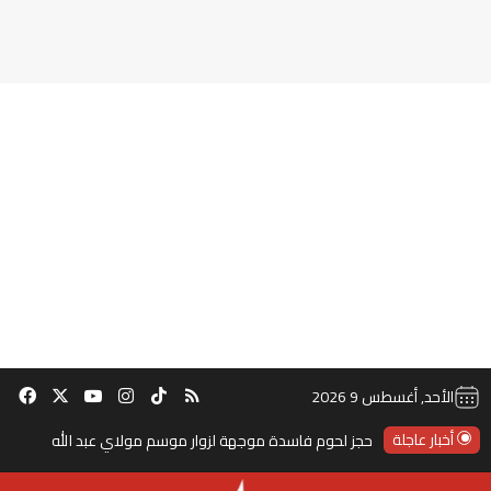
‫TikTok
ملخص الموقع RSS
انستقرام
‫X
‫YouTube
فيس
الأحد, أغسطس 9 2026
أخبار عاجلة
حجز لحوم فاسدة موجهة لزوار موسم مولاي عبد الله