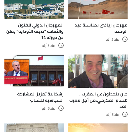
مهرجان رياضي بمناسبة عيد
المهرجان الدولي للفنون
الوحدة
والثقافة “صيف الأوداية” يعلن
عن دورته 14
منذ 5 أيام
منذ 5 أيام
حين يتحدثون عن المغرب..
إشكالية تعزيز المشاركة
هشام العكرمي:من أجل مغرب
السياسية للشباب
الغد
منذ 6 أيام
منذ 6 أيام