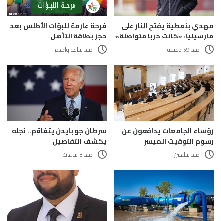
فرحة عارمة للبؤات الأطلس بعد
مهدي بنعطية يفتح النار على
حجز بطاقة التأهل
مارسيليا: «كانت حربا متواصلة»
منذ ساعة واحدة
منذ 59 دقيقة
رؤساء الجامعات يدافعون عن
سرطان جو بايدن يتفاقم.. نجله
رسوم التوقيت الميسر
يكشف التفاصيل
منذ ساعتين
منذ 3 ساعات