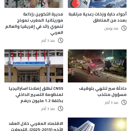
أجواء حارة وزخات رعدية مرتقبة
مديرة التكوين بإذاعة
بعدد من المناطق
موريتانيا: المغرب نموذج
تنموي رائد في إفريقيا والعالم
منذ يومين
العربي
منذ 3 أيام
حادثة سير تنتهي بتوقيف
CNSS تطلق إصلاحا استراتيجيا
مسؤول منتخب
لمنظومة التسيير الداخلي
بكلفة 1.2 مليون درهم
منذ 3 أيام
منذ 3 أيام
الاقتصاد المغربي خلال العقد
الأخير (2015-2025)..التحولات