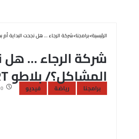
الرئيسية
>
برامجنا
>
شركة الرجاء … هل نجحت البداية أم ب
شركة الرجاء … هل نج
المشاكل؟/ بلاطو SPORT
برامجنا
رياضة
فيديو
20 مايو،