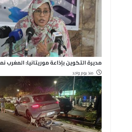
مديرة التكوين بإذاعة موريتانيا: المغرب نم
منذ يوم واحد