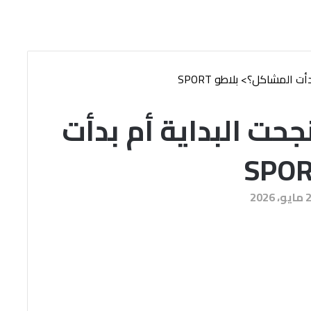
دأت المشاكل؟
>
بلاطو SPORT
حت البداية أم بدأت
 2026