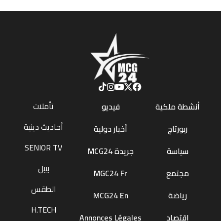
تأملات
أنشطة ملكية
فيديو
أحاديث دينية
ربورتاج
أخبار دولية
SENIOR TV
سياسة
جريدة MCG24
بيبل
مجتمع
MGC24 Fr
الطقس
رياضة
MCG24 En
H.TECH
اقتصاد
Annonces Légales