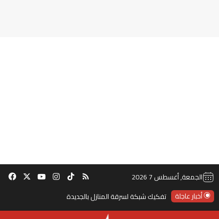
‫TikTok
ملخص الموقع RSS
انستقرام
‫X
‫YouTube
فيس
الجمعة, أغسطس 7 2026
أخبار عاجلة
تفكيك شبكة لسرقة المنازل بالجديدة