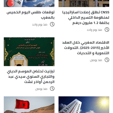
CNSS تطلق إصلاحا استراتيجيا
توقعات طقس اليوم الخميس
لمنظومة التسيير الداخلي
بالمغرب
بكلفة 1.2 مليون درهم
منذ يوم واحد
منذ يوم واحد
الاقتصاد المغربي خلال العقد
الأخير (2015-2025)..التحولات
التنموية و التحديات
منذ يومين
تيزنيت تحتضن الموسم الديني
والتجاري السنوي سيدي عبد
الرحمن أواخر غشت
منذ يومين