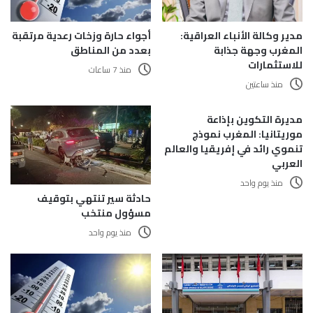
مدير وكالة الأنباء العراقية:
أجواء حارة وزخات رعدية مرتقبة
المغرب وجهة جذابة
بعدد من المناطق
للاستثمارات
منذ 7 ساعات
منذ ساعتين
مديرة التكوين بإذاعة
موريتانيا: المغرب نموذج
تنموي رائد في إفريقيا والعالم
العربي
منذ يوم واحد
حادثة سير تنتهي بتوقيف
مسؤول منتخب
منذ يوم واحد