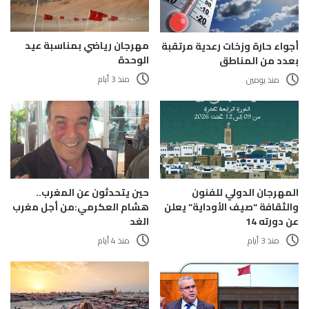
مهرجان رياضي بمناسبة عيد
أجواء حارة وزخات رعدية مرتقبة
الوحدة
بعدد من المناطق
منذ 3 أيام
منذ يومين
المهرجان الدولي للفنون
حين يتحدثون عن المغرب..
والثقافة “صيف الأوداية” يعلن
هشام العكرمي:من أجل مغرب
عن دورته 14
الغد
منذ 3 أيام
منذ 4 أيام