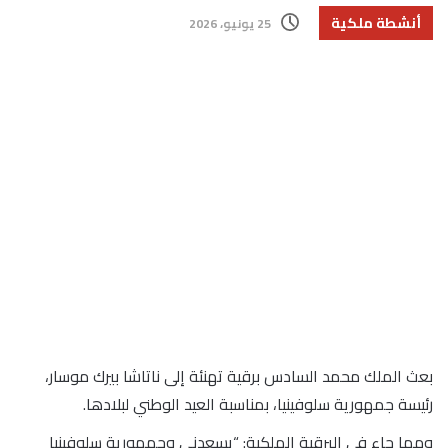
أنشطة ملكية
25 يونيو، 2026
بعث الملك محمد السادس برقية تهنئة إلى ناتاشا بيرك موسار،
رئيسة جمهورية سلوفينيا، بمناسبة العيد الوطني لبلادها.
ومما جاء في البرقية الملكية: “يسعدني وجمهورية سلوفينيا