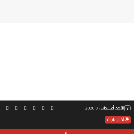
‫TikTok
ملخص الموقع RSS
انستقرام
‫X
‫YouTube
فيس
الأحد, أغسطس 9 2026
أخبار عاجلة