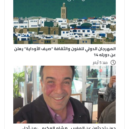
المهرجان الدولي للفنون والثقافة “صيف الأوداية” يعلن
عن دورته 14
منذ 5 أيام
حين يتحدثون عن المغرب.. هشام العكرمي:من أجل