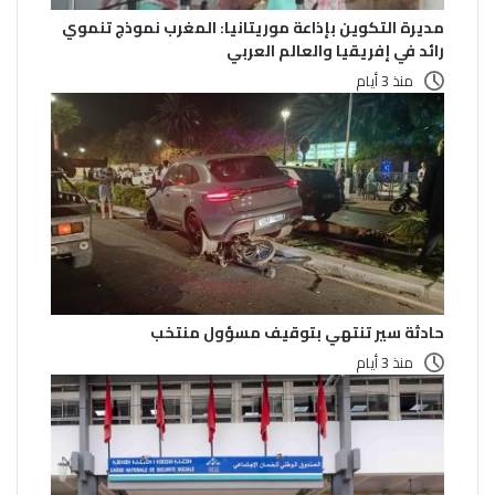
مديرة التكوين بإذاعة موريتانيا: المغرب نموذج تنموي
رائد في إفريقيا والعالم العربي
منذ 3 أيام
حادثة سير تنتهي بتوقيف مسؤول منتخب
منذ 3 أيام