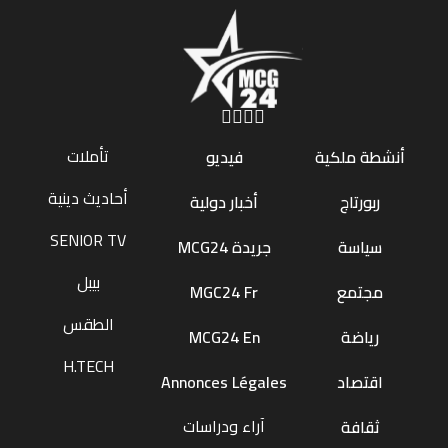
تأملات
أنشطة ملكية
فيديو
أحاديث دينية
ربورتاج
أخبار دولية
SENIOR TV
سياسة
جريدة MCG24
بيبل
مجتمع
MGC24 Fr
الطقس
رياضة
MCG24 En
H.TECH
اقتصاد
Annonces Légales
آراء ودراسات
ثقافة