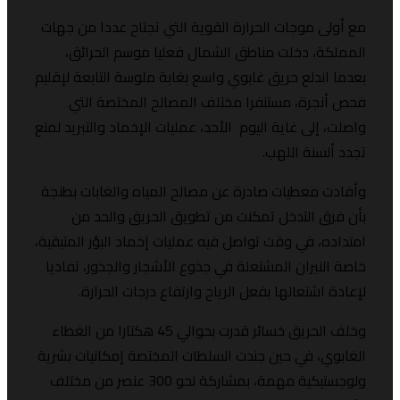
ع أولى موجات الحرارة القوية التي تجتاح عددا من جهات
لمملكة، دخلت مناطق الشمال فعليا موسم الحرائق،
عدما اندلع حريق غابوي واسع بغابة ملوسة التابعة لإقليم
حص أنجرة، مستنفرا مختلف المصالح المختصة التي
اصلت، إلى غاية اليوم الأحد، عمليات الإخماد والتبريد لمنع
جدد ألسنة اللهب.
أفادت معطيات صادرة عن مصالح المياه والغابات بطنجة
أن فرق التدخل تمكنت من تطويق الحريق والحد من
متداده، في وقت تواصل فيه عمليات إخماد البؤر المتبقية،
اصة النيران المشتعلة في جذوع الأشجار والجذور، تفاديا
إعادة اشتعالها بفعل الرياح وارتفاع درجات الحرارة.
وخلف الحريق خسائر قدرت بحوالي 45 هكتارا من الغطاء
لغابوي، في حين جندت السلطات المختصة إمكانيات بشرية
ولوجستيكية مهمة، بمشاركة نحو 300 عنصر من مختلف