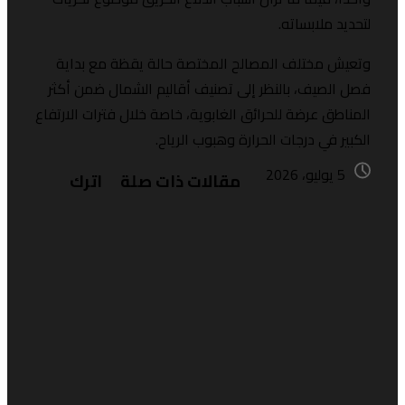
تحديد ملابساته.
تعيش مختلف المصالح المختصة حالة يقظة مع بداية
صل الصيف، بالنظر إلى تصنيف أقاليم الشمال ضمن أكثر
لمناطق عرضة للحرائق الغابوية، خاصة خلال فترات الارتفاع
لكبير في درجات الحرارة وهبوب الرياح.
5 يوليو، 2026
مقالات ذات صلة
اترك