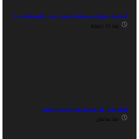
لجامعة تمنع أكاديميات الكرة من أسماء الأندية الأجنبية
منذ 37 دقيقة
قجع يدخل على خط تحركات «البام» بسوس
منذ ساعتين