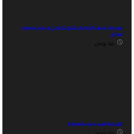
هرجان صيف الأوداية يفتتح بالزبادي و يكرم محمود
كري
منذ يومين
لهندية تلهب جيوب المغاربة
منذ يومين