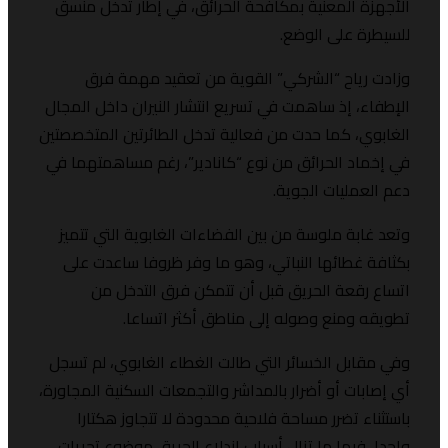
لأجهزة المعنية بمكافحة الحرائق، في إطار تدخل منسق
لسيطرة على الوضع.
زادت رياح “الشركي” القوية من تعقيد مهمة فرق
لإطفاء، إذ ساهمت في تسريع انتشار النيران داخل المجال
لغابوي، كما حدت من فعالية تدخل الطائرتين المتخصصتين
ي إخماد الحرائق من نوع “كانادير”، رغم مساهمتهما في
عم العمليات الجوية.
تعد غابة ملوسة من بين الفضاءات الغابوية التي تتميز
كثافة غطائها النباتي، وهو ما وفر ظروفا ساعدت على
تساع رقعة الحريق قبل أن تتمكن فرق التدخل من
طويقه ومنع وصوله إلى مناطق أكثر اتساعا.
في مقابل الخسائر التي طالت الغطاء الغابوي، لم تسجل
ي إصابات أو أضرار بالمداشر والتجمعات السكنية المجاورة،
استثناء تضرر مساحة فلاحية محدودة لا تتجاوز هكتارا
احدا، فيما ما تزال أسباب اندلاع الحريق موضوع تحريات