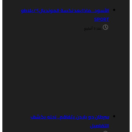
الأسود…ماذا بعد نكسة المونديال؟ / بلاطو
SPORT
منذ 3 أسابيع
سرطان جو بايدن يتفاقم.. نجله يكشف
التفاصيل