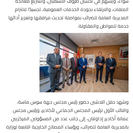
سواء، ويسهم في تحسين ظروف الاستقبال، وتسريع معالجة
الملفات، والارتقاء بجودة الخدمات العمومية، تجسيدًا لالتزام
المديرية العامة للضرائب بمواصلة تحديث مرافقها وتعزيز أدائها
خدمة للمواطن والمقاولة.
وشهد حفل التدشين حضور رئيس مجلس جهة سوس ماسة،
والنائب الأول لرئيس المجلس الجماعي لأكادير، ورئيس مجلس
عمالة أكادير إداوتنان، إلى جانب عدد من المسؤولين المركزيين
بالمديرية العامة للضرائب، ورؤساء المصالح الخارجية التابعة لوزارة