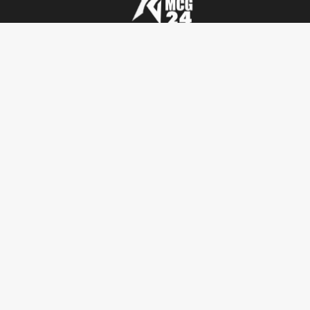
تأملات
أنشطة ملكية
فيديو
أحاديث دينية
ربورتاج
أخبار دولية
SENIOR TV
سياسة
جريدة MCG24
بيبل
مجتمع
MGC24 Fr
الطقس
رياضة
MCG24 En
H.TECH
اقتصاد
Annonces Légales
آراء ودراسات
ثقافة
سياسة الاستخدام