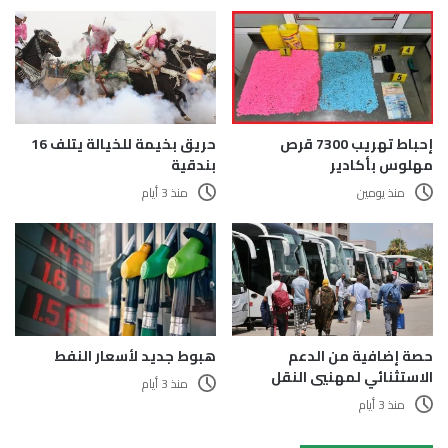
إحباط تهريب 7300 قرص
حريق بخيمة للخيالة يتلف 16
مهلوس بأكادير
بندقية
منذ يومين
منذ 3 أيام
هبوط جديد لأسعار النفط
حصة إضافية من الدعم
الاستثنائي لمهنيي النقل
منذ 3 أيام
منذ 3 أيام