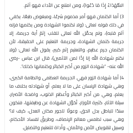
الشُّهَدَاءُ إِذَا مَا دُعُوا}، ومن امتنع عن الأداء فهو آثم.
3) أما الكتمان فهو أمر مذموم شرعًا، ومبغوض طبعًا، يكفي
في ذلك قوله تعالى: {ولا تكتموا الشهادة ومن يكتمها فإنه
آثم قلبه}، ولم يحمِّل الله تعالى للقلب إثمَ أية جريمة، إلا
جريمة كتمان الشهادة، وجريمة التعتيم على الحقيقة، لأن
الكتمان جرم عظيم، والتعتيم إثم كبير، يقول الله تعالى: {ولا
نكتم شهادة الله إنا إذًا لمن الآثمين}، قال ابن عباس -رضي
الله عنه- “شهادة الزور من أكبر الكبائر وكتمانها كذلك”.
4) أما شهادة الزور فهي الجريمة العظمى والطامة الكبرى،
وهي شهادة الإنسان على ما لا يعلم، أو شهادته بخلاف ما
يعلم، وهي من أكبر الكبائر وأعظم الذنوب، واضحة الأضرار،
سيئة الآثار، كثيرة الأوزار، تُحَوِّل الشهادة عن وظيفتها، فتكون
سندًا للباطل بدل الحق، وعونًا للجور مكان العدل، كيف لا؟
وهي سبب لطمس معالم الإنصاف، وطريقٌ لفساد الأحكام،
وسبيل لتقويض الأمن والأمان، وأداة للتعتيم والتضليل.