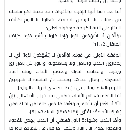
بإحسان إلى نهاية الأزمان والدهور.
أما بعد : فيا أيها الإخوة والأخوات : قد قدمنا لكم سلسلة
من صفات عباد الرحمن الحميدة، فتعالوا بنا اليوم نكشف
الستار على الآية الكريمة مع قوله تعالى:
{وَالَّذِينَ لَا يَشْهَدُونَ الزُّورَ وَإِذَا مَرُّوا بِاللَّغْوِ مَرُّوا كِرَامًا}
الفرقان 72. [1]
الوقفة الأولى: في قوله: ﴿وَالَّذِينَ لَا يَشْهَدُونَ الزُّورَ} أي: لا
يحضرون الكذب والباطل ولا يشاهدونه. والزور: كل باطل زور
وزخرف، وأعظمه الشرك وتعظيم الأنداد، ومنه أعياد
المشركين. وقال مجاهد ومحمد بن الحنفية: لا يشهدون
اللهو والغناء. وقال علي بن طلحة: يعني شهادة الزور[5].
أمّا الشرك وتعظيم الأنداد، فيكفي فيه قول الله تعالى: ﴿إِنَّ
اللَّهَ لَا يَغْفِرُ أَنْ يُشْرَكَ بِهِ وَيَغْفِرُ مَا دُونَ ذَلِكَ لِمَنْ يَشَاءُ وَمَنْ
يُشْرِكْ بِاللَّهِ فَقَدِ افْتَرَى إِثْمًا عَظِيمًا﴾ النساء 48. [6]،
وأمّا الكذب وشهادة الزور: فيكفي أن الكذب يهدي للفجور،
والفجور يهدي إلى النار، ويكفي ما قيل في شهادة الزور ما