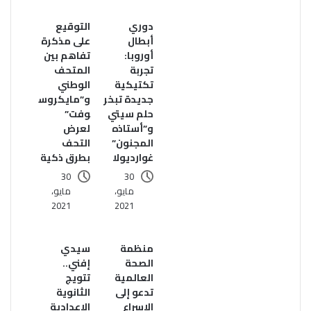
دوري
التوقيع
أبطال
على مذكرة
أوروبا:
تفاهم بين
تجربة
المتحف
تكتيكية
الوطني
جديدة تبخر
و”مايكروس
حلم سيتي
وفت”
و”أستاذه
لعرض
المجنون”
التحف
غوارديولا
بطرق ذكية
30
30
مايو،
مايو،
2021
2021
منظمة
سيدي
الصحة
إفني..
العالمية
تتويج
تدعو إلى
الثانوية
الإسراع
الإعدادية