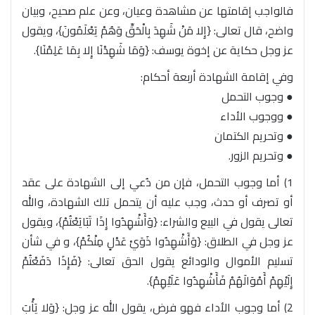
فالواجب إقامتها عن مشاهدة وعيان، وعن علم صحيح، وبيان
واضح، قال تعالى: {إِلا مَنْ شَهِدَ بِالْحَقِّ وَهُمْ يَعْلَمُونَ}، ويقول
عز وجل حكاية عن إخوة يوسف: {وَمَا شَهِدْنَا إِلا بِمَا عَلِمْنَا}.
وفي إقامة الشهادة أربعة أحكام:
● وجوب التحمل
● ووجوب الأداء
● وتحريم الكتمان
● وتحريم الزور.
1) أما وجوب التحمل، فإن من دُعي إلى الشهادة على عقد
أو تصرف أو حدث، وجب عليه أن يتحمل تلك الشهادة، والله
تعالى يقول في البيع والشراء: {وَأَشْهِدُوا إِذَا تَبَايَعْتُمْ}، ويقول
عز وجل في الطلاق: {وَأَشْهِدُوا ذَوَيْ عَدْلٍ مِنْكُمْ}، و في شأن
تسليم الأموال والودائع يقول الحق تعالى: {فَإِذَا دَفَعْتُمْ
إِلَيْهِمْ أَمْوَالَهُمْ فَأَشْهِدُوا عَلَيْهِمْ}.
2) أما وجوب الأداء فهو فرض، يقول الله عز وجل: {وَلا يَأْبَ