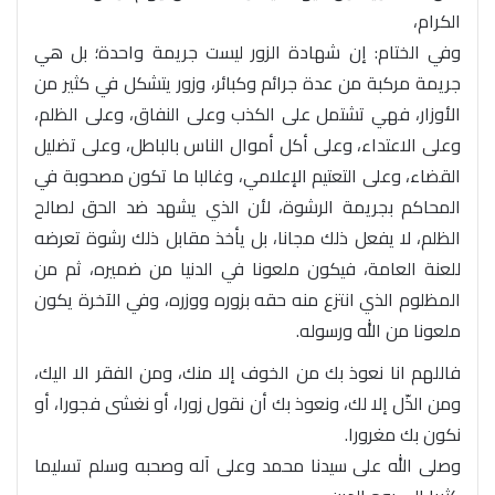
الكرام،
وفي الختام: إن شهادة الزور ليست جريمة واحدة؛ بل هي
جريمة مركبة من عدة جرائم وكبائر، وزور يتشكل في كثير من
الأوزار، فهي تشتمل على الكذب وعلى النفاق، وعلى الظلم،
وعلى الاعتداء، وعلى أكل أموال الناس بالباطل، وعلى تضليل
القضاء، وعلى التعتيم الإعلامي، وغالبا ما تكون مصحوبة في
المحاكم بجريمة الرشوة، لأن الذي يشهد ضد الحق لصالح
الظلم، لا يفعل ذلك مجانا، بل يأخذ مقابل ذلك رشوة تعرضه
للعنة العامة، فيكون ملعونا في الدنيا من ضميره، ثم من
المظلوم الذي انتزع منه حقه بزوره ووزره، وفي الآخرة يكون
ملعونا من الله ورسوله.
فاللهم انا نعوذ بك من الخوف إلا منك، ومن الفقر الا اليك،
ومن الذّل إلا لك، ونعوذ بك أن نقول زورا، أو نغشى فجورا، أو
نكون بك مغرورا.
وصلى الله على سيدنا محمد وعلى آله وصحبه وسلم تسليما