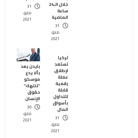
خلال الـ24
31
ساعة
مايو،
الماضية
2021
31
مايو،
2021
تركيا
تستعد
بايدن يعد
لإطلاق
بألا يدع
عملة
موسكو
رقمية
“تنتهك”
قابلة
حقوق
للتداول
الإنسان
بأسواق
30
المال
مايو،
31
2021
مايو،
2021