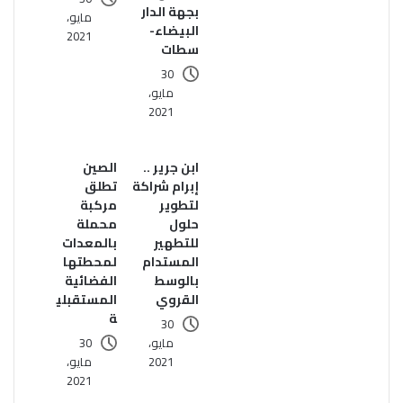
بجهة الدار
مايو،
البيضاء-
2021
سطات
30
مايو،
2021
ابن جرير ..
الصين
إبرام شراكة
تطلق
لتطوير
مركبة
حلول
محملة
للتطهير
بالمعدات
المستدام
لمحطتها
بالوسط
الفضائية
القروي
المستقبلي
ة
30
مايو،
30
2021
مايو،
2021