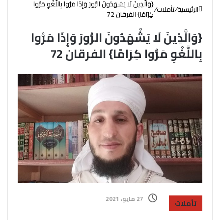
{وَالَّذِينَ لَا يَشْهَدُونَ الزُّورَ وَإِذَا مَرُّوا بِاللَّغْوِ مَرُّوا
الرئيسية
/
تأملات
/
كِرَامًا} الفرقان 72
{وَالَّذِينَ لَا يَشْهَدُونَ الزُّورَ وَإِذَا مَرُّوا
بِاللَّغْوِ مَرُّوا كِرَامًا} الفرقان 72
27 مايو، 2021
تأملات