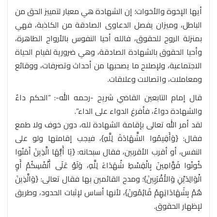
أيها الإخوة والأخوات؛ إن الشهادة هي معيار لتمييز الحق من
الباطل، وميزان يفصل الدعاوى الصادقة من الكاذبة، فهي
بمنزلة الروح للحقوق، فالله أحيا النفوس بالأرواح الطاهرة،
وأحيا الحقوق بالشهادة الصادقة، وهي ضرورية لقيام الحياة
الاجتماعية، ولإصلاح ما يصحبها من أحداث وتصرفات، ووقائع
ومعاملات، واتصالات وعلاقات.
قال إمام التابعين القاضي شريح -رحمه الله-: “الحكم داءٌ
والشهادة دواءٌ، فأفرغ الدواء على الداء”.
لقد أمر الله تعالى بإقامة الشهادة لله، دون خوف ولا طمع
فقال: {وَأَقِيمُوا الشَّهَادَةَ لِلَّهِ}، فيجب إقامتها ولو على
النفس، أو أقرب الأقربين، فقال سبحانه: {يَا أَيُّهَا الَّذِينَ آَمَنُوا
كُونُوا قَوَّامِينَ بِالْقِسْطِ شُهَدَاءَ لِلَّهِ، وَلَوْ عَلَى أَنْفُسِكُمْ أَوِ
الْوَالِدَيْنِ وَالأَقْرَبِينَ}؛ ومدح القائمين بها فقال تعالى: {وَالَّذِينَ
هُمْ بِشَهَادَاتِهِمْ قَائِمُونَ}، لأنها أساس لإثبات الحدود، وطريق
لإظهار الحقوق.