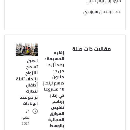
كثيرا إلى يوم الدين
عبد الرحمان سورسي
مقالات ذات صلة
إقليم
الحسيمة :
الصين
رصد أزيد
تسمح
من 11
للأزواج
مليون
بإنجاب ثلاثة
درهم لإنجاز
أطفال
18 مشروعا
لتدارك
في إطار
تراجع عدد
برنامج
الولادات
تقليص
31
الفوارق
مايو،
المجالية
2021
بالوسط