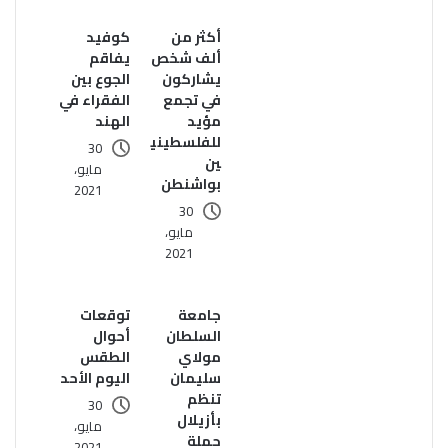
أكثر من
كوفيد
ألف شخص
يفاقم
يشاركون
الجوع بين
في تجمع
الفقراء في
مؤيد
الهند
للفلسطيني
30
ين
مايو،
بواشنطن
2021
30
مايو،
2021
جامعة
توقعات
السلطان
أحوال
مولاي
الطقس
سليمان
اليوم الأحد
تنظم
30
بأزيلال
مايو،
حملة
2021