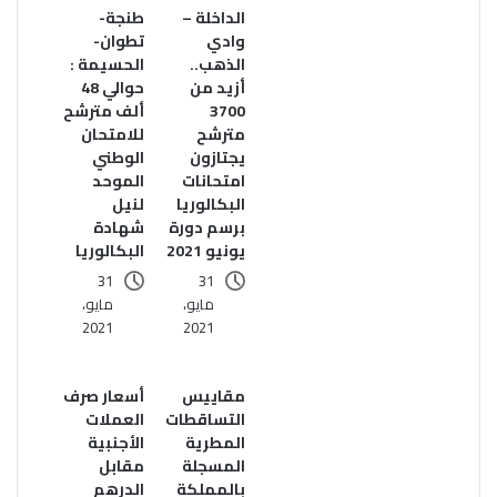
الداخلة –
طنجة-
وادي
تطوان-
الذهب..
الحسيمة :
أزيد من
حوالي 48
3700
ألف مترشح
مترشح
للامتحان
يجتازون
الوطني
امتحانات
الموحد
البكالوريا
لنيل
برسم دورة
شهادة
يونيو 2021
البكالوريا
31
31
مايو،
مايو،
2021
2021
مقاييس
أسعار صرف
التساقطات
العملات
المطرية
الأجنبية
المسجلة
مقابل
بالمملكة
الدرهم