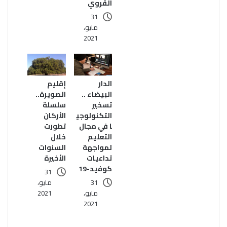
القروي
31
مايو،
2021
الدار
إقليم
البيضاء ..
الصويرة..
تسخير
سلسلة
التكنولوجي
الأركان
ا في مجال
تطورت
التعليم
خلال
لمواجهة
السنوات
تداعيات
الأخيرة
كوفيد-19
31
31
مايو،
مايو،
2021
2021