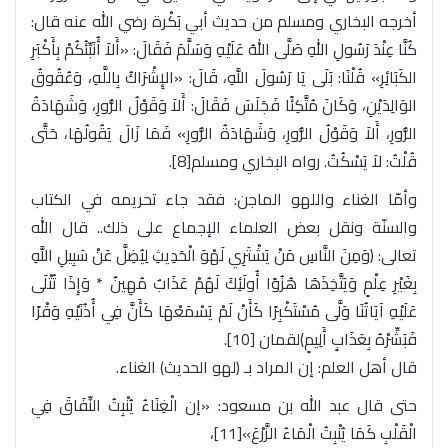
أخرجه البخاري ومسلم من حديث أبي بَكْرة رضي الله عنه قال:
كُنَّا عِنْدَ رَسُولِ اللهِ صَلَّى اللهُ عَلَيْهِ وَسَلَّمَ فَقَالَ: «أَلاَ أُنَبِّئُكُمْ بِأَكْبَرِ
الكَبَائِرِ» قُلْنَا: بَلَى يَا رَسُولَ اللَّهِ، قَالَ: «الإِشْرَاكُ بِاللَّهِ، وَعُقُوقُ
الوَالِدَيْنِ، وَكَانَ مُتَّكِئًا فَجَلَسَ فَقَالَ: أَلاَ وَقَوْلُ الزُّورِ، وَشَهَادَةُ
الزُّورِ، أَلاَ وَقَوْلُ الزُّورِ، وَشَهَادَةُ الزُّورِ» فَمَا زَالَ يَقُولُهَا، حَتَّى
قُلْتُ: لاَ يَسْكُتُ. رواه البخاري ومسلم[8].
وأمّا الغناء واللهو الماجن: فقد جاء تحريمه في الكتاب
والسنّة ونقل بعض العلماء الإجماع على ذلك.. قال الله
تعالى: ﴿وَمِنَ النَّاسِ مَنْ يَشْتَرِي لَهْوَ الْحَدِيثِ لِيُضِلَّ عَنْ سَبِيلِ اللَّهِ
بِغَيْرِ عِلْمٍ وَيَتَّخِذَهَا هُزُوًا أُولَئِكَ لَهُمْ عَذَابٌ مُهِينٌ * وَإِذَا تُتْلَى
عَلَيْهِ آيَاتُنَا وَلَّى مُسْتَكْبِرًا كَأَنْ لَمْ يَسْمَعْهَا كَأَنَّ فِي أُذُنَيْهِ وَقْرًا
فَبَشِّرْهُ بِعَذَابٍ أَلِيمٍ﴾لقمان [10].
قال أهل العلم: إن المراد بـ (لهو الحديث) الغناء.
حتى قال عبد الله بن مسعود: «إن الْغِنَاءُ يُنْبِتُ النِّفَاقَ فِي
الْقَلْبِ كَمَا يُنْبِتُ الْمَاءُ الزَّرْعَ»[11]،