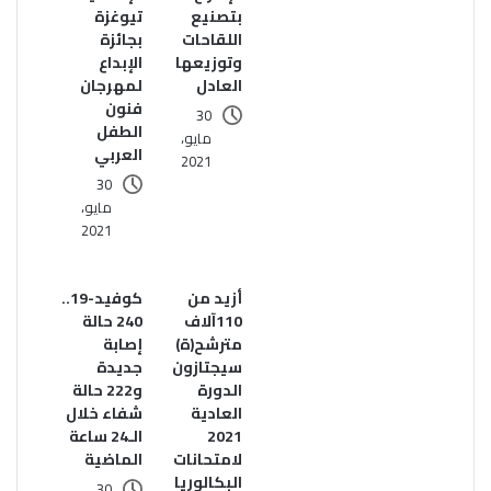
بتصنيع
تيوغزة
اللقاحات
بجائزة
وتوزيعها
الإبداع
العادل
لمهرجان
فنون
30
الطفل
مايو،
العربي
2021
30
مايو،
2021
أزيد من
كوفيد-19..
110آلاف
240 حالة
مترشح(ة)
إصابة
سيجتازون
جديدة
الدورة
و222 حالة
العادية
شفاء خلال
2021
الـ24 ساعة
لامتحانات
الماضية
البكالوريا
30