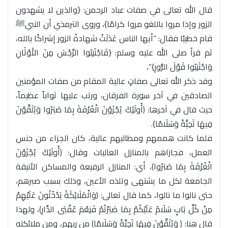
قال الله تعالى في صفات عباد الرحمن: {والذين لا يشهدون
الزور وإذا مروا باللغو مروا كرامًا}، وروى الترمذي أن النبيﷺ
قام خطيبًا فقال: “أيها الناس عَدَلَتْ شهادةُ الزور إشراكًا بالله،
ثم قرأ صلى الله عليه وسلم: {فَاجْتَنِبُوا الرِّجْسَ مِنَ الأَوْثَانِ
وَاجْتَنِبُوا قَوْلَ الزُّورِ}”،
وقد ذكر الله تعالى صفاتٍ عالية المقام من صفات المؤمنين
الصادقين في آخر سورة الفرقان، ورتب عليها ثواباً عظيماً،
حيث قال في آخرها: ﴿أُولَئِكَ يُجْزَوْنَ الْغُرْفَةَ بِمَا صَبَرُوا وَيُلَقَّوْنَ
فِيهَا تَحِيَّةً وَسَلَامًا}.
فلما كانت هممهم ومطالبهم عالية، كان الجزاء من جنس
العمل، فجازاهم بالمنازل العاليات وقال: ﴿أُولَئِكَ يُجْزَوْنَ
الْغُرْفَةَ بِمَا صَبَرُوا﴾، أي: المنازل الرفيعة والمساكن الأنيقة
الجامعة لكل ما يشتهى وتلذه الأعين، وذلك بسبب صبرهم،
حتى نالوا ما نالوا، كما قال تعالى: ﴿وَالْمَلَائِكَةُ يَدْخُلُونَ عَلَيْهِمْ
مِنْ كُلِّ بَابٍ سَلَامٌ عَلَيْكُمْ بِمَا صَبَرْتُمْ فَنِعْمَ عُقْبَى الدَّارِ﴾، ولهذا
قال هنا: ﴿ وَيُلَقَّوْنَ فِيهَا تَحِيَّةً وَسَلَامًا﴾ من ربهم، ومن ملائكته