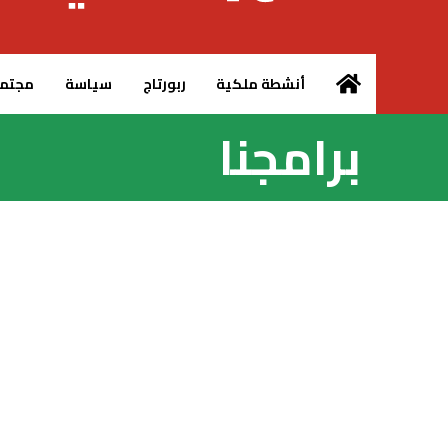
الرئيسية – MCG24
أنشطة ملكية
ربورتاج
سياسة
مجتم
برامجنا