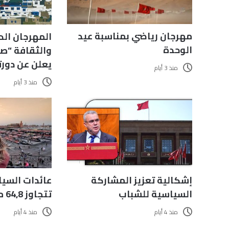
مهرجان رياضي بمناسبة عيد
المهرجان الد
الوحدة
والثقافة “صي
يعلن عن دورته 
منذ 3 أيام
منذ 3 أيام
إشكالية تعزيز المشاركة
عائدات السيا
السياسية للشباب
تتجاوز 64,8 مليار درهم
منذ 4 أيام
منذ 4 أيام