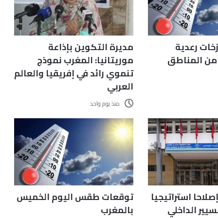
زخات رعدية
مديرة التكوين بإذاعة
 من المناطق
موريتانيا: المغرب نموذج
تنموي رائد في إفريقيا والعالم
العربي
منذ يوم واحد
ق إصلاحا استراتيجيا
توقعات طقس اليوم الخميس
يير الداخلي
بالمغرب