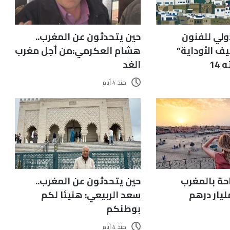
ولي للفنون
حين يتحدثون عن المغرب..
ف الأوداية”
هشام العكرمي:من أجل مغرب
14
الغد
منذ 4 أيام
حة بالمغرب
حين يتحدثون عن المغرب..
سعد الربيعي: هنيئا لكم
بوطنكم
منذ 4 أيام