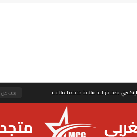
نية تفتح ملف ترميم مساجد بالملايين