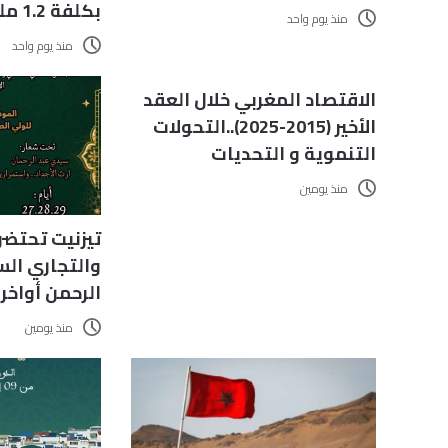
بكلفة 1.2 مليون درهم
منذ يوم واحد
منذ يوم واحد
الاقتصاد المغربي خلال العقد
الأخير (2015-2025)..التحولات
التنموية و التحديات
منذ يومين
تيزنيت تحتضن
والتجاري ال
الرحمن أواخ
منذ يومين