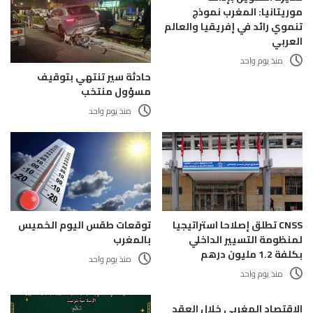
موريتانيا: المغرب نموذج
تنموي رائد في إفريقيا والعالم
العربي
منذ يوم واحد
حادثة سير تنتهي بتوقيف
مسؤول منتخب
منذ يوم واحد
CNSS تطلق إصلاحا استراتيجيا
توقعات طقس اليوم الخميس
لمنظومة التسيير الداخلي
بالمغرب
بكلفة 1.2 مليون درهم
منذ يوم واحد
منذ يوم واحد
الاقتصاد المغربي خلال العقد