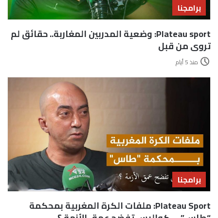
برامجنا
Plateau sport: وضعية المدربين المغاربة.. حقائق لم
تروى من قبل
منذ 5 أيام
برامجنا
Plateau Sport: ملفات الكرة المغربية بمحكمة
“طاس” … كواليس تفضح عمق الأزمة ؟