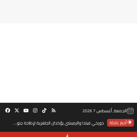
‫TikTok
ملخص الموقع RSS
انستقرام
‫X
‫YouTube
فيس
الجمعة, أغسطس 7 2026
أخبار عاجلة
خورخي فيلدا والرميشي يؤكدان الجاهزية لإطاحة جنوب إفريقيا