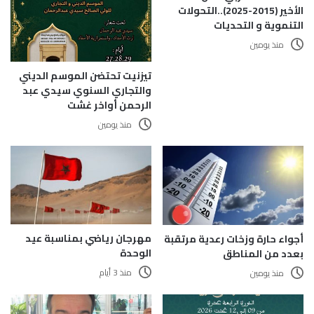
الأخير (2015-2025)..التحولات
التنموية و التحديات
منذ يومين
تيزنيت تحتضن الموسم الديني
والتجاري السنوي سيدي عبد
الرحمن أواخر غشت
منذ يومين
مهرجان رياضي بمناسبة عيد
أجواء حارة وزخات رعدية مرتقبة
الوحدة
بعدد من المناطق
منذ 3 أيام
منذ يومين