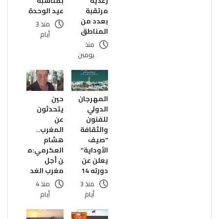
بمناسبة
رعدية
عيد الوحدة
مرتقبة
بعدد من
منذ 3
المناطق
أيام
منذ
يومين
المهرجان
حين
الدولي
يتحدثون
للفنون
عن
والثقافة
المغرب..
“صيف
هشام
الأوداية”
العكرمي:م
يعلن عن
ن أجل
دورته 14
مغرب الغد
منذ 3
منذ 4
أيام
أيام