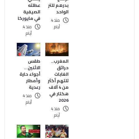
بدرهم للتر
عطلته
الواحد
الصيفية
في مايوركا
منذ 4
أيام
منذ 4
أيام
المغرب..
طقس
حرائق
الاثنين ..
الغابات
أجواء حارة
تلتهم أكثر
وأمطار
من 4 آلاف
رعدية
هكتار في
منذ 4
2026
أيام
منذ 4
أيام