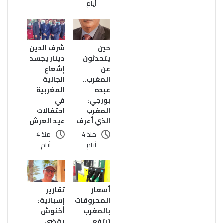
أيام
حين
شرف الدين
يتحدثون
دينار يجسد
عن
إشعاع
المغرب..
الجالية
عبده
المغربية
بورجي:
في
المغرب
احتفالات
الذي أعرف
عيد العرش
منذ 4
منذ 4
أيام
أيام
أسعار
تقارير
المحروقات
إسبانية:
بالمغرب
أخنوش
ترتفع
يقضي