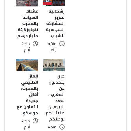
إشكالية
عائدات
تعزيز
السياحة
المشاركة
بالمغرب
السياسية
تتجاوز 64,8
للشباب
مليار درهم
منذ 4
منذ 4
أيام
أيام
حين
الغاز
يتحدثون
الطبيعي
عن
بالمغرب:
المغرب..
آفاق
سعد
جديدة
الربيعي:
للتعاون مع
هنيئا لكم
موسكو
بوطنكم
منذ 4
منذ 4
أيام