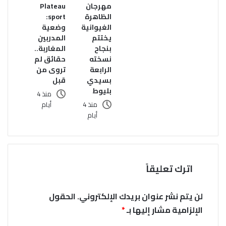
Plateau
مهرجان
sport:
الظاهرة
وضعية
الغيوانية
المدربين
يختتم
المغاربة..
بنجاح
حقائق لم
نسخته
تروى من
الرابعة
قبل
بسيدي
بليوط
منذ 4
أيام
منذ 4
أيام
اترك تعليقاً
لن يتم نشر عنوان بريدك الإلكتروني.
الحقول
الإلزامية مشار إليها بـ
*