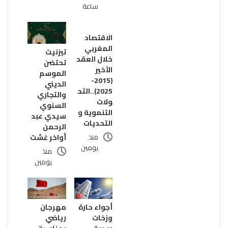
ساعة
الاقتصاد
المغربي
تيزنيت
خلال العقد
تحتضن
الأخير
الموسم
(2015-
الديني
2025)..التح
والتجاري
ولات
السنوي
التنموية و
سيدي عبد
التحديات
الرحمن
أواخر غشت
منذ
يومين
منذ
يومين
مهرجان
أجواء حارة
رياضي
وزخات