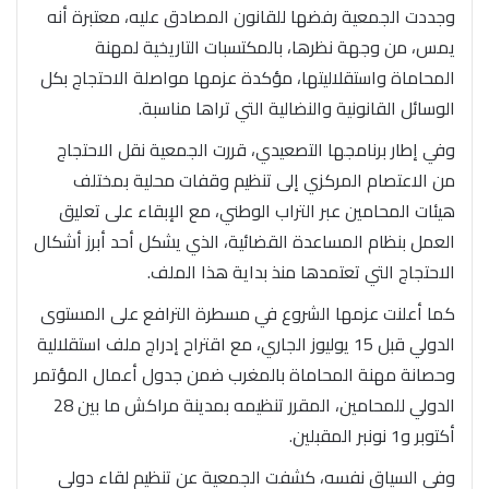
وجددت الجمعية رفضها للقانون المصادق عليه، معتبرة أنه
يمس، من وجهة نظرها، بالمكتسبات التاريخية لمهنة
المحاماة واستقلاليتها، مؤكدة عزمها مواصلة الاحتجاج بكل
الوسائل القانونية والنضالية التي تراها مناسبة.
وفي إطار برنامجها التصعيدي، قررت الجمعية نقل الاحتجاج
من الاعتصام المركزي إلى تنظيم وقفات محلية بمختلف
هيئات المحامين عبر التراب الوطني، مع الإبقاء على تعليق
العمل بنظام المساعدة القضائية، الذي يشكل أحد أبرز أشكال
الاحتجاج التي تعتمدها منذ بداية هذا الملف.
كما أعلنت عزمها الشروع في مسطرة الترافع على المستوى
الدولي قبل 15 يوليوز الجاري، مع اقتراح إدراج ملف استقلالية
وحصانة مهنة المحاماة بالمغرب ضمن جدول أعمال المؤتمر
الدولي للمحامين، المقرر تنظيمه بمدينة مراكش ما بين 28
أكتوبر و1 نونبر المقبلين.
وفي السياق نفسه، كشفت الجمعية عن تنظيم لقاء دولي