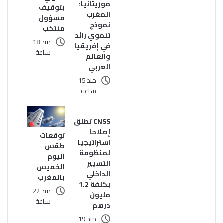
موريتانيا:
بتوقيف
المغرب
مسؤول
نموذج
منتخب
تنموي رائد
منذ 18
في إفريقيا
ساعة
والعالم
العربي
منذ 15
ساعة
CNSS تطلق
إصلاحا
توقعات
استراتيجيا
طقس
لمنظومة
اليوم
التسيير
الخميس
الداخلي
بالمغرب
بكلفة 1.2
منذ 22
مليون
ساعة
درهم
منذ 19