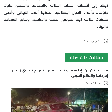
تهنئة إلى أشقائه أصحاب الجلالة والفخامة والسمو، ملوك
ورؤساء وأمراء الدول الإسلامية، ضمنها أطيب التهاني وأوفى
متمنيات جلالته لهم بموفور الصحة والعافية، وسابغ السعادة
والهناء.
16 يونيو، 2026
مقالات ذات صلة
مديرة التكوين بإذاعة موريتانيا: المغرب نموذج تنموي رائد في
إفريقيا والعالم العربي
منذ 11 ساعة