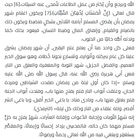
الله ويرجع وأن يُكثر من عمل الطاعات لتُمحى عنه السيئات،[6] حيث
قال تعالى: {إِنَّ الْحَسَنَاتِ يُذْهِبْنَ السَّيِّئَاتِ}،[7] ويكون اغتنام شهر
رمضان بأن يقضي المسلم أيامه الثلاثين بشكلٍ منضبط ويكون ذلك
بالصيام والقيام, وإنفاق المال وضبط اللسان، فيعود بذلك كما
ولدته أمُّه خاليًا من الذنوب،
فعلى كل واحد منا أن يعلم علم اليقين, أن شهر رمضان يشرق
علينا كل عام ببركته وأنواره، وتتسارع نحونا خُطاه، وهو سوق الخير
العميم، والفضل الجزيل، شهر التوبة والمغفرة والعتق من النار،
فعن أبي هريرة رضي الله عنه، قال رسول الله صلى الله عليه
وسلم: «إذا كان أول ليلة من رمضان صفدت الشياطين ومردة
الجان، وغلقت أبواب النار فلم يفتح منها باب، وفتحت أبواب الجنة
فلم يغلق منها باب، ونادى مناد: يا باغي الخير أقبل، ويا باغي الشر
أقصر، ولله عتقاء من النار وذلك كل ليلة» (الترمذي).
إنه شهرُ التّوبات وإجابة الدّعوات وإقالة العثَرات، شهرٌ يفرَح به كلُّ
مسلم مهما كان حاله، فالمحسِن يزداد إحسانًا وإيمانًا، والمقصِّر
يستغفِر ويبتغي فيه من الله تعالى رحمةً ورضوانًا.