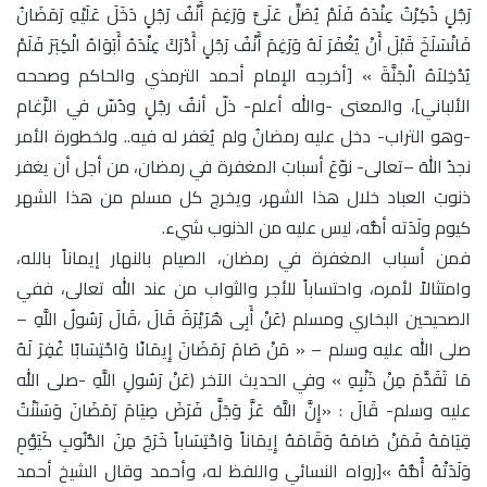
رَجُلٍ ذُكِرْتُ عِنْدَهُ فَلَمْ يُصَلِّ عَلَىَّ وَرَغِمَ أَنْفُ رَجُلٍ دَخَلَ عَلَيْهِ رَمَضَانُ
فَانْسَلَخَ قَبْلَ أَنْ يُغْفَرَ لَهُ وَرَغِمَ أَنْفُ رَجُلٍ أَدْرَكَ عِنْدَهُ أَبَوَاهُ الْكِبَرَ فَلَمْ
يُدْخِلاَهُ الْجَنَّةَ » [أخرجه الإمام أحمد الترمذي والحاكم وصححه
الألباني]، والمعنى -والله أعلم- ذلّ أنفُ رجُلٍ ودُسّ في الرَّغام
-وهو التراب- دخل عليه رمضانُ ولم يُغفر له فيه.. ولخطورة الأمر
نجدُ اللهَ –تعالى- نوّعَ أسبابَ المغفرة في رمضان، من أجل أن يغفر
ذنوبَ العباد خلال هذا الشهر، ويخرج كل مسلم من هذا الشهر
كيوم ولَدَته أمُّه، ليس عليه من الذنوب شيء.
فمن أسباب المغفرة في رمضان، الصيام بالنهار إيماناً بالله،
وامتثالاً لأمره، واحتساباً للأجر والثواب من عند الله تعالى، ففي
الصحيحين البخاري ومسلم (عَنْ أَبِى هُرَيْرَةَ قَالَ ،قَالَ رَسُولُ اللَّهِ –
صلى الله عليه وسلم – « مَنْ صَامَ رَمَضَانَ إِيمَانًا وَاحْتِسَابًا غُفِرَ لَهُ
مَا تَقَدَّمَ مِنْ ذَنْبِهِ » وفي الحديث الآخر (عَنْ رَسُولِ اللَّهِ -صلى الله
عليه وسلم- قَالَ : «إِنَّ اللَّهَ عَزَّ وَجَلَّ فَرَضَ صِيَامَ رَمَضَانَ وَسَنَنْتُ
قِيَامَهُ فَمَنْ صَامَهُ وَقَامَهُ إِيمَاناً وَاحْتِسَاباً خَرَجَ مِنَ الذُّنُوبِ كَيَوْمِ
وَلَدَتْهُ أُمُّهُ »[رواه النسائي واللفظ له، وأحمد وقال الشيخ أحمد