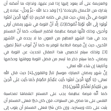
والعزيمة على ألا يعود إليها إذا قدر عليها، وتدارك ما أمكنه أن
يتدارك من الأعمال بالإعادة”،[1] وقد دعا الله -عزَّ وجلَّ- عباده إلى
التوبة في كلِّ زمانٍ، حيث قال في كتابه الكريم: {يَا أَيُّهَا الَّذِينَ آمَنُوا
تُوبُوا إِلَى اللَّهِ تَوْبَةً نَّصُوحًا}[2]، إلَّا أنَّ التوبة في شهر رمضان أولى
وأحرى، وذلك لأنَّها فرصة عظيمة لتكفير السيئات، كما أنَّ المسلم
يجد في هذا الشهر العظيم من العون ما لا يجده في الأشهر
الأخرى، حيث إنَّ فرصة الطاعة تتوفر به كما أنَّ أبواب الشرِّ تضيق،
[3]. ولذلك سيتم تخصيص هذا المقال للحديث عن التوبة في
رمضان، كما سيتم ذكر ما تيسر من فضل التوبة ووقتها وحكمها
وآتارها إن شاء الله تعالى.
إنَّ شهر رمضان المبارك موسمٌ للبرِّ والتقوى،[4] حيث قال الله
تعالى: {يَا أَيُّهَا الَّذِينَ آمَنُوا كُتِبَ عَلَيْكُمُ الصِّيَامُ كَمَا كُتِبَ عَلَى الَّذِينَ
مِن قَبْلِكُمْ لَعَلَّكُمْ تَتَّقُونَ}،[5].
كما أنَّه فرصة عظيمة يجب على المسلم اغتنماها لمحاسبة
النفس على ما مضى من السنوات، فإن كان خيرًا فعلى المسلم أن
يثبت على ذلك ويستزيد، وإن كان شرًا فعلى المسلم أن يتوب إلى