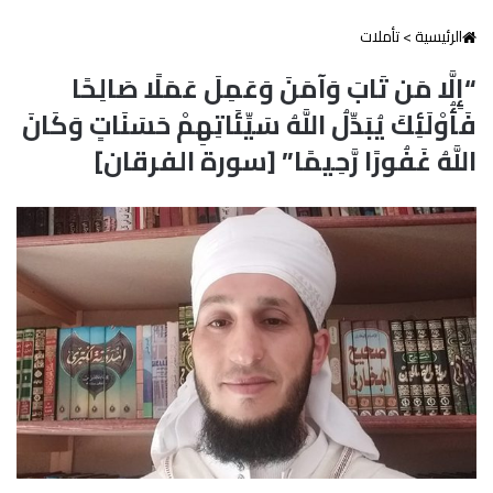
الرئيسية
>
تأملات
“إِلَّا مَن تَابَ وَآمَنَ وَعَمِلَ عَمَلًا صَالِحًا
فَأُوْلَئِكَ يُبَدِّلُ اللَّهُ سَيِّئَاتِهِمْ حَسَنَاتٍ وَكَانَ
اللَّهُ غَفُورًا رَّحِيمًا” [سورة الفرقان]