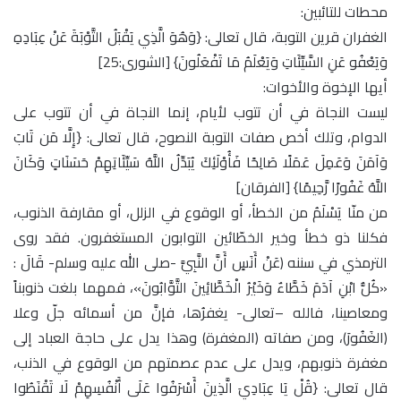
محطات للتائبين:
الغفران قرين التوبة، قال تعالى: {وَهُوَ الَّذِي يَقْبَلُ التَّوْبَةَ عَنْ عِبَادِهِ
وَيَعْفُو عَنِ السَّيِّئَاتِ وَيَعْلَمُ مَا تَفْعَلُونَ} [الشورى:25]
أيها الإخوة والأخوات:
ليست النجاة في أن تتوب لأيام، إنما النجاة في أن تتوب على
الدوام، وتلك أخص صفات التوبة النصوح، قال تعالى: {إِلَّا مَن تَابَ
وَآمَنَ وَعَمِلَ عَمَلًا صَالِحًا فَأُوْلَئِكَ يُبَدِّلُ اللَّهُ سَيِّئَاتِهِمْ حَسَنَاتٍ وَكَانَ
اللَّهُ غَفُورًا رَّحِيمًا} [الفرقان]
من منّا يَسْلَمُ من الخطأ، أو الوقوع في الزلل، أو مقارفة الذنوب،
فكلنا ذو خطأ وخير الخطّائين التوابون المستغفرون. فقد روى
الترمذي في سننه (عَنْ أَنَسٍ أَنَّ النَّبِيَّ -صلى الله عليه وسلم- قَالَ :
«كُلُّ ابْنِ آدَمَ خَطَّاءٌ وَخَيْرُ الْخَطَّائِينَ التَّوَّابُونَ»، فمهما بلغت ذنوبناً
ومعاصينا، فالله –تعالى- يغفرُها، فإنَّ من أسمائه جلّ وعلا
(الغَفُورَ)، ومن صفاته (المغفرة) وهذا يدل على حاجة العباد إلى
مغفرة ذنوبهم، ويدل على عدم عصمتهم من الوقوع في الذنب،
قال تعالى: {قُلْ يَا عِبَادِيَ الَّذِينَ أَسْرَفُوا عَلَى أَنْفُسِهِمْ لَا تَقْنَطُوا