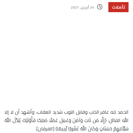
تأملات
24 أبريل، 2021
الحمد لله غافر الذنب وقابل التوب شديد العقاب، وأشهد أن لا إلا
الله القائل: {إِلَّا مَن تَابَ وَآمَنَ وَعَمِلَ عَمَلًا صَالِحًا فَأُوْلَئِكَ يُبَدِّلُ اللَّهُ
سَيِّئَاتِهِمْ حَسَنَاتٍ وَكَانَ اللَّهُ غَفُورًا رَّحِيمًا} [الفرقان].