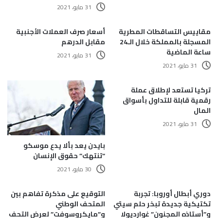
31 مايو، 2021
مقاييس التساقطات المطرية
أسعار صرف العملات الأجنبية
المسجلة بالمملكة خلال الـ24
مقابل الدرهم
ساعة الماضية
31 مايو، 2021
31 مايو، 2021
تركيا تستعد لإطلاق عملة
رقمية قابلة للتداول بأسواق
المال
31 مايو، 2021
بايدن يعد بألا يدع موسكو
“تنتهك” حقوق الإنسان
30 مايو، 2021
دوري أبطال أوروبا: تجربة
التوقيع على مذكرة تفاهم بين
تكتيكية جديدة تبخر حلم سيتي
المتحف الوطني
و”أستاذه المجنون” غوارديولا
و”مايكروسوفت” لعرض التحف