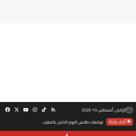
‫TikTok
ملخص الموقع RSS
انستقرام
‫X
‫YouTube
فيس
الإثنين, أغسطس 10 2026
أخبار عاجلة
توقعات طقس اليوم الاثنين بالمغرب