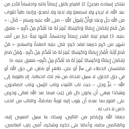
شاكر: إسناده صحيح]. 2) القيام بالليل إيماناً بالله واحتساباً للأجر من
عند الله، لا لرياءٍ ولا لسمعةٍ ولا لدنيا ولا لصحةٍ، وإنما طلباً للثواب
من الله جلّ وعلا؛ (وأَنَّ رَسُولَ اللَّهِ – صلى الله عليه وسلم – قَالَ : «
مَنْ قَامَ رَمَضَانَ إِيمَانًا وَاحْتِسَابًا غُفِرَ لَهُ مَا تَقَدَّمَ مِنْ ذَنْبِهِ » متفق
عليه. 3) قيام ليلة القدر إيماناً واحتساباً، لأنها ليلةٌ خيرٌ من ألف
شهر، من حُرِم خيرها فقد حُرم؛ قال عليه الصلاةُ والسلام: « مَنْ
قَامَ لَيْلَةَ الْقَدْرِ إِيمَانًا وَاحْتِسَابًا غُفِرَ لَهُ مَا تَقَدَّمَ مِنْ ذَنْبِهِ ، وَمَنْ صَامَ
رَمَضَانَ إِيمَانًا وَاحْتِسَابًا غُفِرَ لَهُ مَا تَقَدَّمَ مِنْ ذَنْبِهِ» متفق عليه. 4)
فالانسان الخطاء في سرٍّ أو علن، ظاهرٍ أو باطن، في حق الله أو
في حق الخلق، لا سبيل للنجاة من شر تلك الخطايا، إلا بالتوبة إلى
الله – عزَّ وجل -، حيث تاب الأنبياء وتاب الرُسل، وتاب الصالحون،
وهكذا ينبغي أن يكون كل مَن رَغِبَ فيما عند الله تعالى وحرِص
على الفوز بما عنده أن يتوب إليه توبةً صادقةً، والتائب من الذنب
كمن لا ذنب له .
جعلنا الله وإياكم من التائبين، وسلك بنا سبيل المنيبين إليه،
والقائمين بحقه، وأعاننا على ذكره وشكره، ٱمين يارب العالمين،