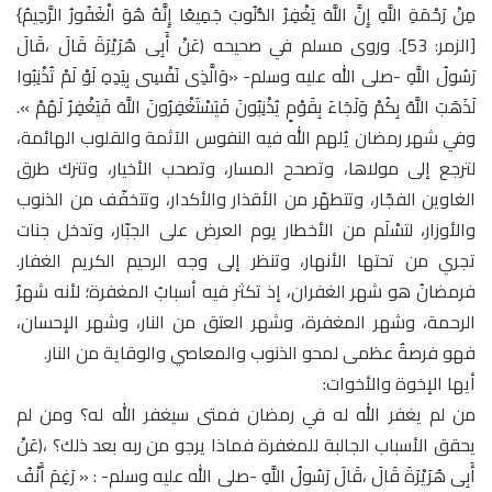
مِنْ رَحْمَةِ اللَّهِ إِنَّ اللَّهَ يَغْفِرُ الذُّنُوبَ جَمِيعًا إِنَّهُ هُوَ الْغَفُورُ الرَّحِيمُ}
[الزمر: 53]. وروى مسلم في صحيحه (عَنْ أَبِى هُرَيْرَةَ قَالَ ،قَالَ
رَسُولُ اللَّهِ -صلى الله عليه وسلم- «وَالَّذِى نَفْسِى بِيَدِهِ لَوْ لَمْ تُذْنِبُوا
لَذَهَبَ اللَّهُ بِكُمْ وَلَجَاءَ بِقَوْمٍ يُذْنِبُونَ فَيَسْتَغْفِرُونَ اللَّهَ فَيَغْفِرُ لَهُمْ ».
وفي شهر رمضان يُلهم الله فيه النفوس الآثمة والقلوب الهائمة،
لترجع إلى مولاها، وتصحح المسار، وتصحب الأخيار، وتترك طرق
الغاوين الفجّار، وتتطهّر من الأقذار والأكدار، وتتخفّف من الذنوب
والأوزار، لتسْلَم من الأخطار يوم العرض على الجبّار، وتدخل جنات
تجري من تحتها الأنهار، وتنظر إلى وجه الرحيم الكريم الغفار.
فرمضانُ هو شهر الغفران، إذ تكثر فيه أسبابُ المغفرة؛ لأنه شهرُ
الرحمة، وشهر المغفرة، وشهر العتق من النار، وشهر الإحسان،
فهو فرصةٌ عظمى لمحو الذنوب والمعاصي والوقاية من النار.
أيها الإخوة والأخوات:
من لم يغفر الله له في رمضان فمتى سيغفر الله له؟ ومن لم
يحقق الأسباب الجالبة للمغفرة فماذا يرجو من ربه بعد ذلك؟ ،(عَنْ
أَبِى هُرَيْرَةَ قَالَ ،قَالَ رَسُولُ اللَّهِ -صلى الله عليه وسلم- : « رَغِمَ أَنْفُ