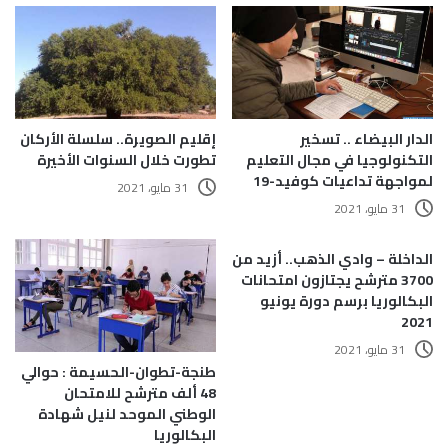
الدار البيضاء .. تسخير
إقليم الصويرة.. سلسلة الأركان
التكنولوجيا في مجال التعليم
تطورت خلال السنوات الأخيرة
لمواجهة تداعيات كوفيد-19
31 مايو، 2021
31 مايو، 2021
الداخلة – وادي الذهب.. أزيد من
3700 مترشح يجتازون امتحانات
البكالوريا برسم دورة يونيو
2021
31 مايو، 2021
طنجة-تطوان-الحسيمة : حوالي
48 ألف مترشح للامتحان
الوطني الموحد لنيل شهادة
البكالوريا