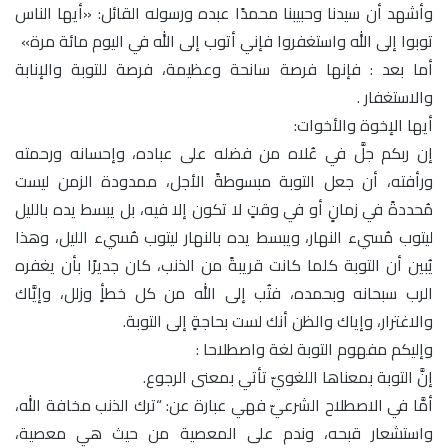
وأشهد أن سيدنا وحبيبنا محمدًا عبده ورسوله القائل: «أيها الناس
توبوا إلى الله واستغفروا فإني أتوب إلى الله في اليوم مائة مرة»
أما بعد : فإنها فرصة سانحة وعظيمة، فرصة للتوبة والإنابة
والاستغفار .
أيها الإخوة والأخوات:
إن ربكم جلَّ في عُلاه من فضله على عباده، وإحسانه ورحمته
ورأفته، أن جعل التوبة مبسوطةً الأجل، ممدودة الزمن ليست
مُحددةً في زمانٍ أو في وقتٍ لا تكون إلا فيه، بل يبسط يده بالليل
ليتوب مُسيء النهار، ويبسط يده بالنهار ليتوب مُسيء الليل، وهذا
يُبين أن التوبة كلما كانت قريبةً من الذنب، كان جديرًا بأن يغفره
الرب سبحانه وبحمده، فتُب إلى الله من كل خطأٍ وزلل، وإيَّاك
والاغترار، وإياك والظن أنك لست بحاجةٍ إلى التوبة.
وإليكم مفهوم التوبة لغة واصطلاحا :
إنَّ التوبة بمعناها اللغويّ تأتي بمعنى الرجوع.
أمَّا في الاصطلاح الشرعيّ فهي عبارة عن: “ترك الذنب مخافة الله،
واستشعار قبحه، وندم على المعصية من حيث هي معصية،