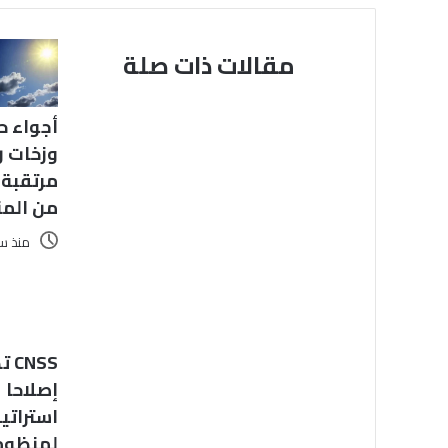
مقالات ذات صلة
أجواء ح
وزخات ر
مرتقبة 
من الم
منذ س
NSS
إصلاحا
استراتي
لمنظوم