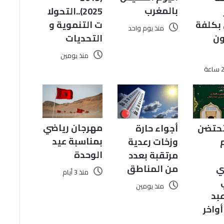
بالمغرب
2025)..التحولا
 بكلفة
ت التنموية و
منذ يوم واحد
يون
التحديات
منذ يومين
مهرجان رياضي
تحتضن
أجواء حارة
بمناسبة عيد
وزخات رعدية
الوحدة
مرتقبة بعدد
ي
من المناطق
منذ 3 أيام
منذ يومين
بد
أواخر