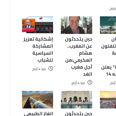
ومين
ن
حين يتحدثون
إشكالية تعزيز
للفنون
عن المغرب..
المشاركة
ة
هشام
السياسية
العكرمي:من
للشباب
” يعلن
أجل مغرب
منذ 4 أيام
14
الغد
منذ 4 أيام
حين يتحدثون
الغاز الطبيعي