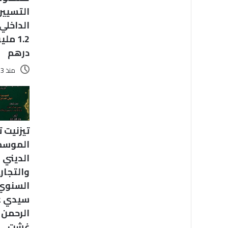
التسيير
الداخلي
1.2 مل
درهم
منذ 23 ساعة
تيزنيت 
الموسم
الديني
والتجار
السنوي
سيدي ع
الرحمن 
غشت