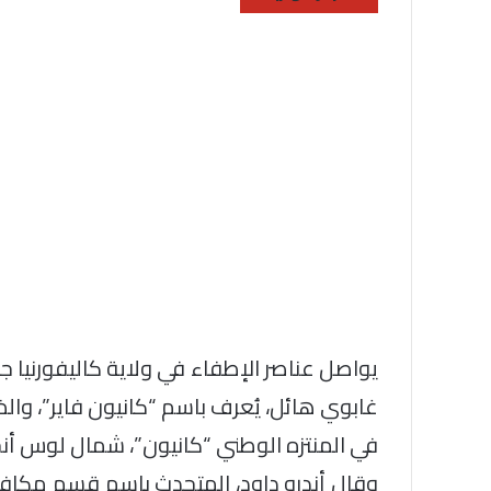
يواصل عناصر الإطفاء في ولاية كاليفورني
غابوي هائل، يُعرف باسم “كانيون فاير”، والذ
في المنتزه الوطني “كانيون”، شمال لوس أ
وقال أندرو داود، المتحدث باسم قسم مكافحة