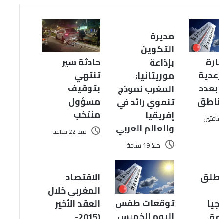
مديرة
التكوين
ارة
حادثة سير
بإذاعة
عدية
تنتهي
موريتانيا:
بعدد
بتوقيف
المغرب نموذج
ناطق
مسؤول
تنموي رائد في
منتخب
إفريقيا
اعتين
والعالم العربي
منذ 22 ساعة
منذ 19 ساعة
C تطلق
الاقتصاد
المغربي خلال
توقعات طقس
جيا
العقد الأخير
اليوم الخميس
ة
(2015-