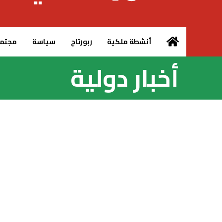
الرئيسية – MCG24
أنشطة ملكية
ربورتاج
سياسة
مجتم
أخبار دولية