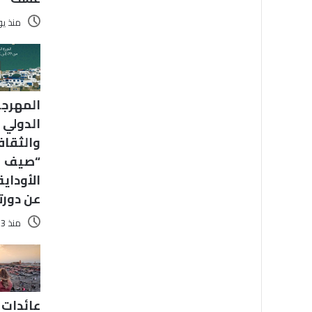
منذ ي
المهرجا
الدولي 
والثقاف
“صيف
الأوداية
عن دورته 
منذ 3 أيام
عائدات