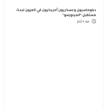
دبلوماسيون وعسكريون أمريكيون في العيون لبحث
مستقبل “المينورسو”
منذ 4 أيام