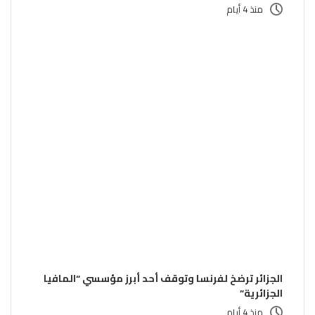
منذ 4 أيام
الجزائر ترضخ لفرنسا وتوقف أحد أبرز مؤسسي “المافيا
الجزائرية”
منذ 4 أيام