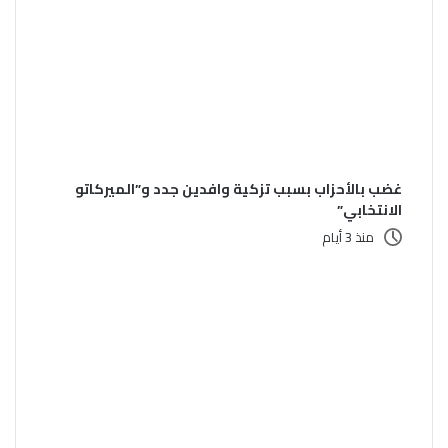
غضب بالأحزاب بسبب تزكية وافدين جدد و”الميركاتو
الانتخابي”
منذ 3 أيام