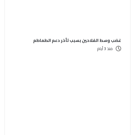
غضب وسط الفلاحين بسبب تأخر دعم الطماطم
منذ 3 أيام