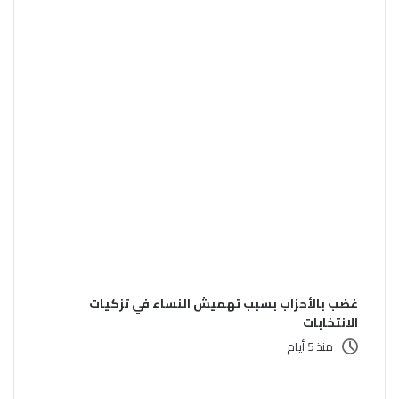
غضب بالأحزاب بسبب تهميش النساء في تزكيات
الانتخابات
منذ 5 أيام