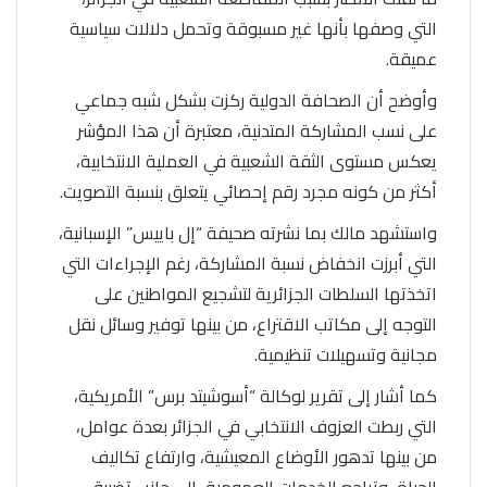
التي وصفها بأنها غير مسبوقة وتحمل دلالات سياسية
عميقة.
وأوضح أن الصحافة الدولية ركزت بشكل شبه جماعي
على نسب المشاركة المتدنية، معتبرة أن هذا المؤشر
يعكس مستوى الثقة الشعبية في العملية الانتخابية،
أكثر من كونه مجرد رقم إحصائي يتعلق بنسبة التصويت.
واستشهد
مالك
بما نشرته صحيفة “إل باييس” الإسبانية،
التي أبرزت انخفاض نسبة المشاركة، رغم الإجراءات التي
اتخذتها السلطات الجزائرية لتشجيع المواطنين على
التوجه إلى مكاتب الاقتراع، من بينها توفير وسائل نقل
مجانية وتسهيلات تنظيمية.
كما أشار إلى تقرير لوكالة “أسوشيتد برس” الأمريكية،
التي ربطت العزوف الانتخابي في الجزائر بعدة عوامل،
من بينها تدهور الأوضاع المعيشية، وارتفاع تكاليف